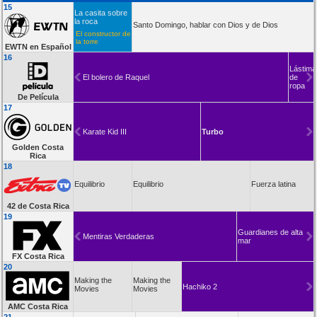
15
La casita sobre
la roca
Santo Domingo, hablar con Dios y de Dios
El constructor de
la torre
EWTN en Español
16
Lástima
El bolero de Raquel
de
ropa
De Película
17
Karate Kid III
Turbo
Golden Costa
Rica
18
Equilibrio
Equilibrio
Fuerza latina
42 de Costa Rica
19
Guardianes de alta
Mentiras Verdaderas
mar
FX Costa Rica
20
Making the
Making the
Hachiko 2
Movies
Movies
AMC Costa Rica
21