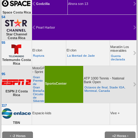
Godzilla
Ahora son 13
Space Costa Rica
54
Pearl Harbor
Star Channel
Costa Rica
55
Maratón Los
El clon
El clon
miserables
Ruptura
La libertad de Jade
Guerra
declarada
Telemundo Costa
Rica
MotoGP
- Sprint
95
Gran
ATP 1000 Tennis - National
Premio
Bank Open
SportsCenter
de
Gran
Octavos de final, Stade IGA,
Bretaña,
Montreal, Canada
ESPN 2 Costa
Circuito
Rica
de
Silverstone
117
Espacio kids
Vive +
TBN
‹ -2 Horas
+2 Horas ›