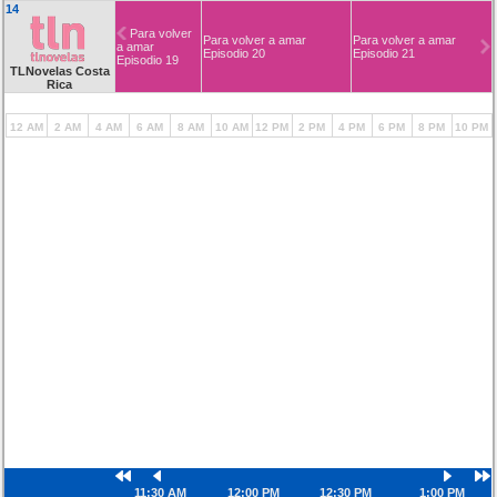
14
Para volver
Para volver a amar
Para volver a amar
a amar
Episodio 20
Episodio 21
Episodio 19
TLNovelas Costa
Rica
12 AM
2 AM
4 AM
6 AM
8 AM
10 AM
12 PM
2 PM
4 PM
6 PM
8 PM
10 PM
11:30 AM
12:00 PM
12:30 PM
1:00 PM