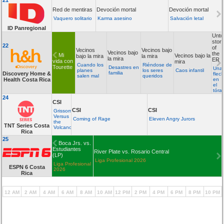
Red de mentiras
Devoción mortal
Devoción mortal
Vaquero solitario
Karma asesino
Salvación letal
ID Panregional
Unto
stor
22
of
Vecinos
Vecinos bajo
Vecinos bajo
the
Mi
Vecinos bajo la
bajo la mira
la mira
la mira
ER
vida con
mira
Cuando los
Riéndose de
Tourette
Desastres en
Una
planes
los seres
Caos infantil
familia
Discovery Home &
flec
salen mal
queridos
Health Costa Rica
en
el
tóra
24
CSI
CSI
CSI
Grissom
Versus
Coming of Rage
Eleven Angry Jurors
the
TNT Series Costa
Volcano
Rica
25
Boca Jrs. vs.
Estudiantes
River Plate vs. Rosario Central
(LP)
Liga Profesional 2026
Liga Profesional
ESPN 6 Costa
2026
Rica
12 AM
2 AM
4 AM
6 AM
8 AM
10 AM
12 PM
2 PM
4 PM
6 PM
8 PM
10 PM