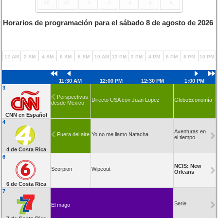
30
31
1
2
3
4
5
Horarios de programación para el sábado 8 de agosto de 2026
12 AM
2 AM
4 AM
6 AM
8 AM
10 AM
12 PM
2 PM
4 PM
6 PM
8 PM
10 PM
11:30 AM
12:00 PM
12:30 PM
1:00 PM
3
Perspectivas
Directo USA con Juan Lopez
GloboEconomía
desde Mexico
CNN en Español
4
Aventuras en
Fuera del aire
Yo no me llamo Natacha
el tiempo
4 de Costa Rica
6
NCIS: New
Scorpion
Wipeout
Orleans
6 de Costa Rica
7
Serie
El mago