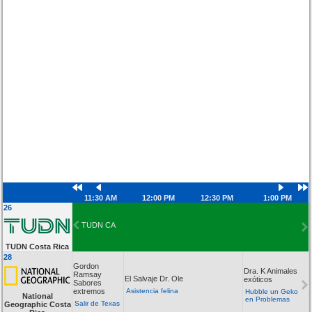
11:30 AM
12:00 PM
12:30 PM
1:00 PM
26
TUDN CA
TUDN Costa Rica
28
Gordon
Dra. K Animales
Ramsay
El Salvaje Dr. Ole
exóticos
Sabores
extremos
Asistencia felina
Hubble un Geko
National
en Problemas
Salir de Texas
Geographic Costa