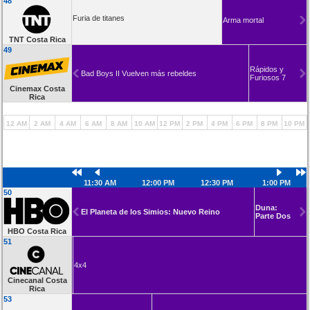
48
Furia de titanes
Arma mortal
TNT Costa Rica
49
Rápidos y
Bad Boys II Vuelven más rebeldes
Furiosos 7
Cinemax Costa
Rica
12 AM
2 AM
4 AM
6 AM
8 AM
10 AM
12 PM
2 PM
4 PM
6 PM
8 PM
10 PM
11:30 AM
12:00 PM
12:30 PM
1:00 PM
50
Duna:
El Planeta de los Simios: Nuevo Reino
Parte Dos
HBO Costa Rica
51
La
boda
4x4
de
Rosa
Cinecanal Costa
Rica
53