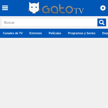
Canales de TV
Estrenos
Películas
Programas y Series
Dep