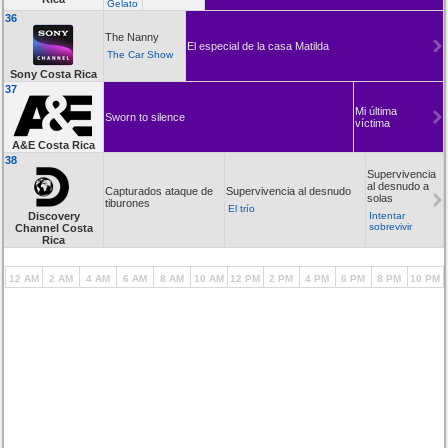
Gelato
36
The Nanny
El especial de la casa Matilda
The Car Show
Sony Costa Rica
37
Mi última
Sworn to silence
víctima
A&E Costa Rica
38
Supervivencia
al desnudo a
Capturados ataque de
Supervivencia al desnudo
solas
tiburones
El trío
Discovery
Intentar
sobrevivir
Channel Costa
Rica
12 AM
2 AM
4 AM
6 AM
8 AM
10 AM
12 PM
2 PM
4 PM
6 PM
8 PM
10 PM