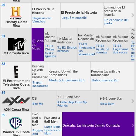
Rica
29
Lo mejor de El
El Precio de la
precio de la
El Precio de la Historia
Historia
historia
Llegué vi empeñé
Negocios con
En el nombre del
Vampiros
History Costa
padre
Rica
Ink
Ink
Mas
Ink Master
31
Ink Master
Ink Master
Master
Red
Ink Master
Redención
Redención
Redención
Redención
Behind
Redención
T1-
T1-E3
the
T1-E4
T1-E5
T1-E1
E6
T1-E2 Errores
Intercambio
Music
Ajuste de
Engáñame
Chicas
Su
místicos
los
cuentas
dos veces
hula y
de
MTV Costa Rica
abandonados
ligueros
los
ma
33
Keeping
Up with
Keeping Up with the
Keeping Up with the
the
Kardashians
Kardashians
Kardashians
Miedo (a lo desconocido)
Mala comunicación
E! Entertainment
El gran
Television Costa
lanzamiento
Rica
34
9-1-1 Lone Star
CSI
9-1-1 Lone Star
A Little Help From My
Bite Me
Slow Burn
Friends
AXN Costa Rica
Two
35
and a
Two and a
Half
Half Men
Men
Drácula: La historia Jamás Contada
Large Birds,
Spiders and
Prostitutes
Warner TV Costa
Mom
and
Rica