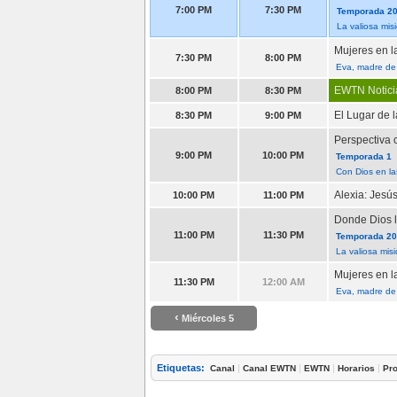
7:00 PM
7:30 PM
Temporada 20
La valiosa mi
Mujeres en la
7:30 PM
8:00 PM
Eva, madre de 
EWTN Notici
8:00 PM
8:30 PM
El Lugar de 
8:30 PM
9:00 PM
Perspectiva c
9:00 PM
10:00 PM
Temporada 1
Con Dios en la
Alexia: Jesú
10:00 PM
11:00 PM
Donde Dios l
11:00 PM
11:30 PM
Temporada 202
La valiosa mis
Mujeres en la
11:30 PM
12:00 AM
Eva, madre de 
‹
Miércoles 5
Etiquetas:
|
|
|
|
Canal
Canal EWTN
EWTN
Horarios
Pr