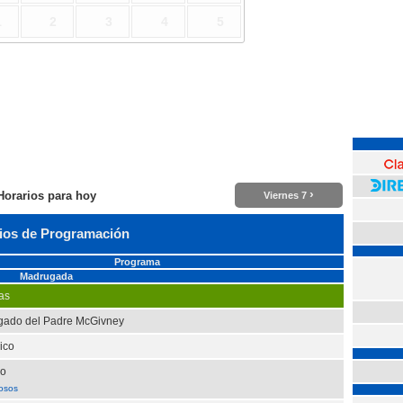
1
2
3
4
5
›
Horarios para hoy
Viernes 7
ios de Programación
Programa
Madrugada
as
egado del Padre McGivney
ico
io
nosos