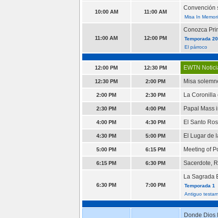
Convención s
10:00 AM
11:00 AM
Misa In Memor
Conozca Pri
11:00 AM
12:00 PM
Temporada 202
El párroco
EWTN Notici
12:00 PM
12:30 PM
Misa solemne 
12:30 PM
2:00 PM
La Coronilla
2:00 PM
2:30 PM
Papal Mass in
2:30 PM
4:00 PM
El Santo Ros
4:00 PM
4:30 PM
El Lugar de 
4:30 PM
5:00 PM
Meeting of P
5:00 PM
6:15 PM
Sacerdote, R
6:15 PM
6:30 PM
La Sagrada E
6:30 PM
7:00 PM
Temporada 1
Antiguo testam
Donde Dios l