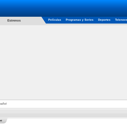
Películas
Programas y Series
Deportes
Telenov
Estrenos
pañol
he