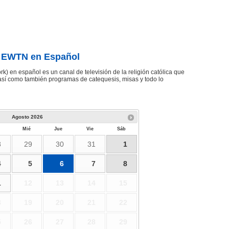
 EWTN en Español
) en español es un canal de televisión de la religión católica que
 así como también programas de catequesis, misas y todo lo
Agosto
2026
Mié
Jue
Vie
Sáb
8
29
30
31
1
4
5
6
7
8
1
12
13
14
15
8
19
20
21
22
5
26
27
28
29