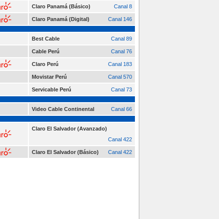
Claro Panamá (Básico)
Canal 8
Claro Panamá (Digital)
Canal 146
Best Cable
Canal 89
Cable Perú
Canal 76
Claro Perú
Canal 183
Movistar Perú
Canal 570
Servicable Perú
Canal 73
Video Cable Continental
Canal 66
Claro El Salvador (Avanzado)
Canal 422
Claro El Salvador (Básico)
Canal 422