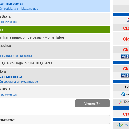
25 | Episodio 18
sión cotidiana en Mozambique
 Biblia
los vivientes
as
la Transfiguración de Jesús - Monte Tabor
atólica
s buenas y en las malas
s, Que Yo Haga lo Que Tu Quieras
lora
5 | Episodio 18
ión cotidiana en Mozambique
 Biblia
los vivientes
›
Viernes 7
ogramación