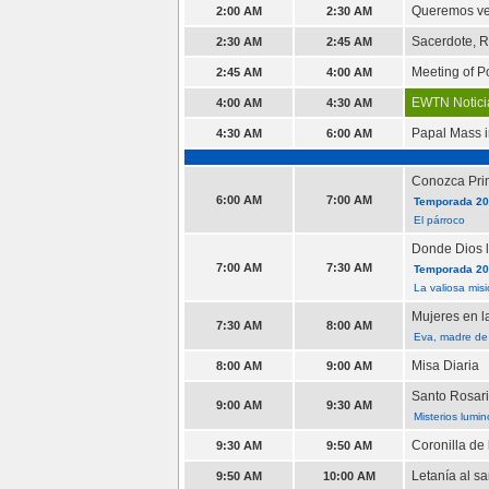
Queremos ve
2:00 AM
2:30 AM
Sacerdote, R
2:30 AM
2:45 AM
Meeting of P
2:45 AM
4:00 AM
EWTN Notici
4:00 AM
4:30 AM
Papal Mass in
4:30 AM
6:00 AM
Conozca Pri
6:00 AM
7:00 AM
Temporada 202
El párroco
Donde Dios l
7:00 AM
7:30 AM
Temporada 202
La valiosa mis
Mujeres en la
7:30 AM
8:00 AM
Eva, madre de 
Misa Diaria
8:00 AM
9:00 AM
Santo Rosar
9:00 AM
9:30 AM
Misterios lumi
Coronilla de 
9:30 AM
9:50 AM
Letanía al s
9:50 AM
10:00 AM