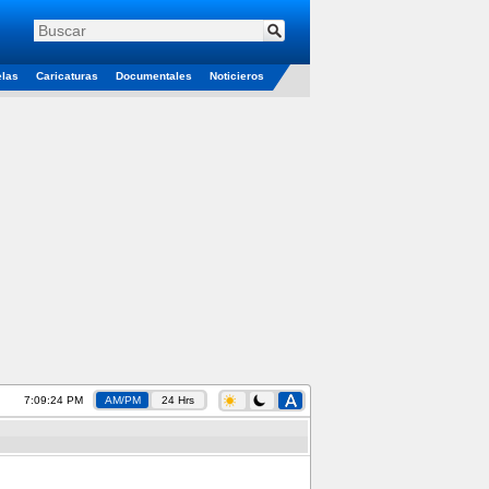
elas
Caricaturas
Documentales
Noticieros
7:09:25 PM
AM/PM
24 Hrs