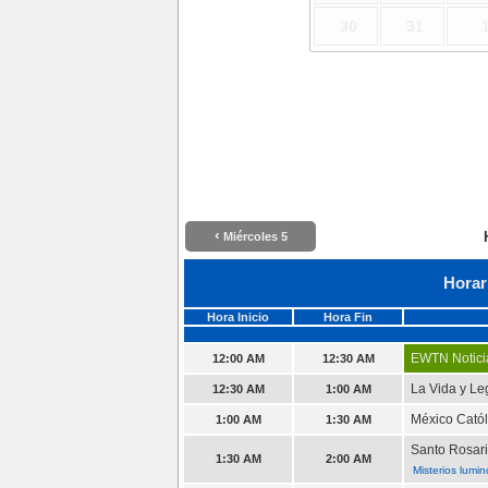
30
31
‹
Miércoles 5
Horar
Hora Inicio
Hora Fin
EWTN Notici
12:00 AM
12:30 AM
La Vida y L
12:30 AM
1:00 AM
México Catól
1:00 AM
1:30 AM
Santo Rosar
1:30 AM
2:00 AM
Misterios lumi