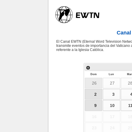
Canal
El Canal EWTN (Eternal Word Television Network
transmite eventos de importancia del Vaticano
referente a la Iglesia Católica.
Dom
Lun
Mar
26
27
2
2
3
9
10
1
16
17
1
23
24
2