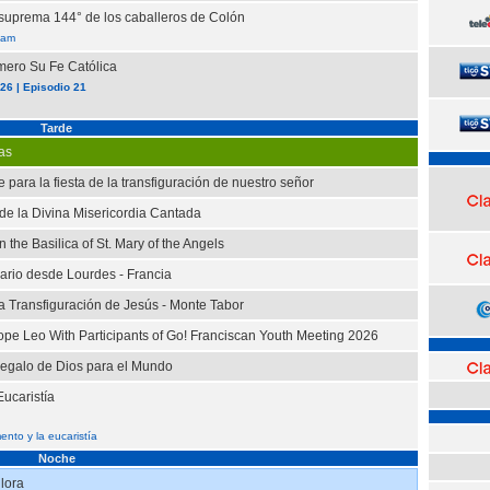
uprema 144° de los caballeros de Colón
iam
mero Su Fe Católica
6 | Episodio 21
Tarde
as
para la fiesta de la transfiguración de nuestro señor
 de la Divina Misericordia Cantada
 the Basilica of St. Mary of the Angels
ario desde Lourdes - Francia
la Transfiguración de Jesús - Monte Tabor
ope Leo With Participants of Go! Franciscan Youth Meeting 2026
egalo de Dios para el Mundo
ucaristía
ento y la eucaristía
Noche
lora