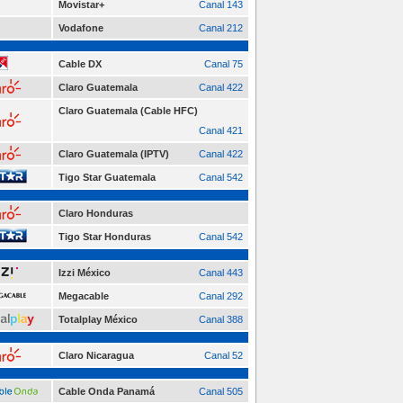
Movistar+
Canal 143
Vodafone
Canal 212
Cable DX
Canal 75
Claro Guatemala
Canal 422
Claro Guatemala (Cable HFC)
Canal 421
Claro Guatemala (IPTV)
Canal 422
Tigo Star Guatemala
Canal 542
Claro Honduras
Tigo Star Honduras
Canal 542
Izzi México
Canal 443
Megacable
Canal 292
Totalplay México
Canal 388
Claro Nicaragua
Canal 52
Cable Onda Panamá
Canal 505