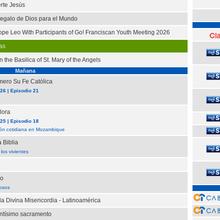
rte Jesús
egalo de Dios para el Mundo
ope Leo With Participants of Go! Franciscan Youth Meeting 2026
as
 the Basilica of St. Mary of the Angels
Mañana
mero Su Fe Católica
6 | Episodio 21
lora
5 | Episodio 18
ión cotidiana en Mozambique
 Biblia
los vivientes
io
nosos
la Divina Misericordia - Latinoamérica
antísimo sacramento