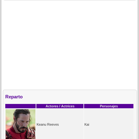
Reparto
Actores / Actrices
Personajes
Keanu Reeves
Kai