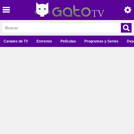
Canales de TV
Estrenos
Películas
Programas y Series
Dep