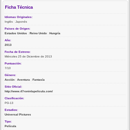
Ficha Técnica
Idiomas Originales:
Inglés
|
Japonés
Paises de Origen:
Estados Unidos
|
Reino Unido
|
Hungría
Año:
2013
Fecha de Estreno:
Miércoles 25 de Diciembre de 2013
Puntuación:
7/10
Género:
Acción
|
Aventura
|
Fantasía
Sitio Oficial:
http://www.47roninlapelicula.com/
Clasificación:
PG-13
Estudios:
Universal Pictures
Tipo:
Película