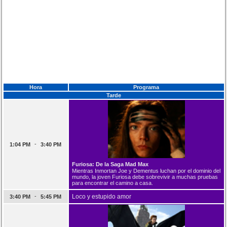
Hora
Programa
Tarde
-
1:04 PM
3:40 PM
Furiosa: De la Saga Mad Max
Mientras Inmortan Joe y Dementus luchan por el dominio del
mundo, la joven Furiosa debe sobrevivir a muchas pruebas
para encontrar el camino a casa.
-
Loco y estupido amor
3:40 PM
5:45 PM