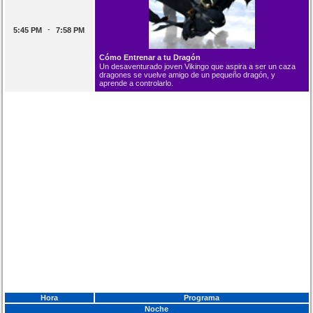
-
5:45 PM
7:58 PM
Cómo Entrenar a tu Dragón
Un desaventurado joven Vikingo que aspira a ser un caza
dragones se vuelve amigo de un pequeño dragón, y
aprende a controlarlo.
Hora
Programa
Noche