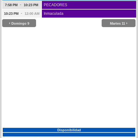
-
PECADORES
7:58 PM
10:23 PM
-
Inmaculada
10:23 PM
12:00 AM
‹
›
Domingo 9
Martes 11
Disponibilidad