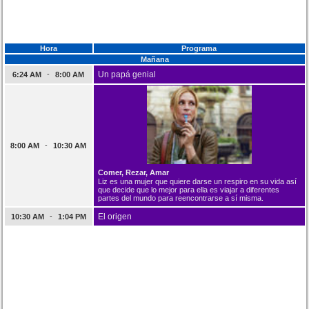
Hora
Programa
Mañana
-
Un papá genial
6:24 AM
8:00 AM
-
8:00 AM
10:30 AM
Comer, Rezar, Amar
Liz es una mujer que quiere darse un respiro en su vida así
que decide que lo mejor para ella es viajar a diferentes
partes del mundo para reencontrarse a sí misma.
-
El origen
10:30 AM
1:04 PM