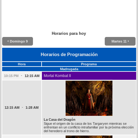
Horarios para hoy
‹
›
Domingo 9
Martes 11
Horarios de Programación
Hora
Programa
Madrugada
-
Mortal Kombat II
10:15 PM
12:15 AM
-
12:15 AM
1:28 AM
La Casa del Dragón
Sigue el origen de la casa de los Targaryen mientras se
enfrentan en un conflicto intrafamiliar por la próxima elección
del heredero al trono de hierro.