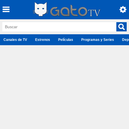
Canales de TV
Estrenos
Películas
Programas y Series
Dep