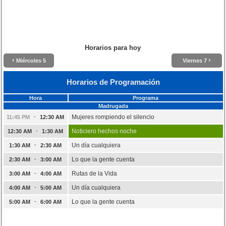
Horarios para hoy
‹
›
Miércoles 5
Viernes 7
Horarios de Programación
Hora
Programa
Madrugada
-
Mujeres rompiendo el silencio
11:45 PM
12:30 AM
-
Noticiero hechos noche
12:30 AM
1:30 AM
-
Un día cualquiera
1:30 AM
2:30 AM
-
Lo que la gente cuenta
2:30 AM
3:00 AM
-
Rutas de la Vida
3:00 AM
4:00 AM
-
Un día cualquiera
4:00 AM
5:00 AM
-
Lo que la gente cuenta
5:00 AM
6:00 AM