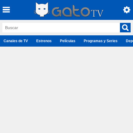
Canales de TV
Estrenos
Películas
Programas y Series
Dep