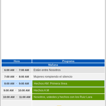
Hora
Programa
Mañana
-
Están entre Nosotros
6:00 AM
7:00 AM
-
Mujeres rompiendo el silencio
7:00 AM
8:00 AM
-
Hechos AM: Primera línea
8:00 AM
9:00 AM
-
Hechos A.M
9:00 AM
10:00 AM
-
Nosotros, ustedes y hechos con los Ruiz Lara
10:00 AM
11:00 AM