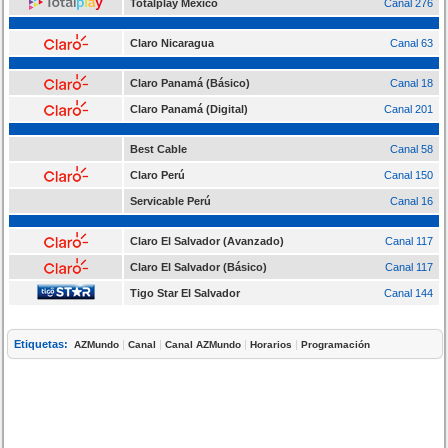
Totalplay México
Canal 276
Claro Nicaragua
Canal 63
Claro Panamá (Básico)
Canal 18
Claro Panamá (Digital)
Canal 201
Best Cable
Canal 58
Claro Perú
Canal 150
Servicable Perú
Canal 16
Claro El Salvador (Avanzado)
Canal 117
Claro El Salvador (Básico)
Canal 117
Tigo Star El Salvador
Canal 144
Etiquetas:
|
|
|
|
AZMundo
Canal
Canal AZMundo
Horarios
Programación