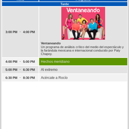
Tarde
-
3:00 PM
4:00 PM
Ventaneando
Un programa de análisis crítico del medio del espectáculo y
la farándula mexicana e internacional conducido por Paty
Chapoy.
-
Hechos meridiano
4:00 PM
5:00 PM
-
Al extremo
5:00 PM
6:30 PM
-
Acércate a Rocío
6:30 PM
8:30 PM