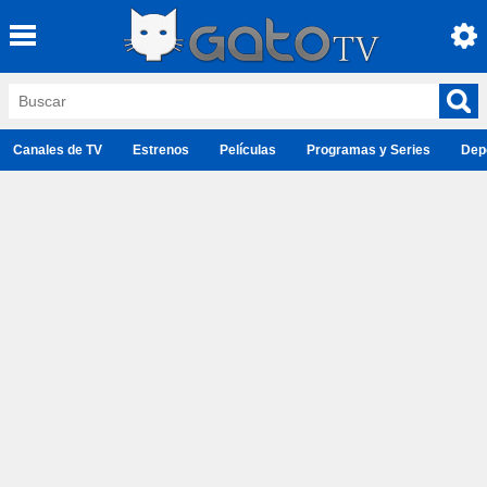
Canales de TV
Estrenos
Películas
Programas y Series
Dep