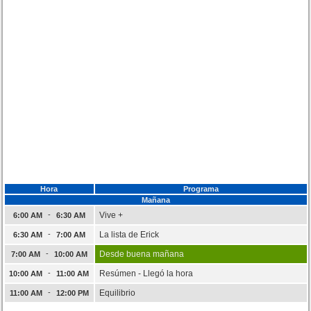
Hora
Programa
Mañana
-
Vive +
6:00 AM
6:30 AM
-
La lista de Erick
6:30 AM
7:00 AM
-
Desde buena mañana
7:00 AM
10:00 AM
-
Resúmen - Llegó la hora
10:00 AM
11:00 AM
-
Equilibrio
11:00 AM
12:00 PM