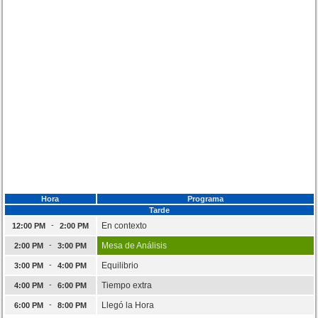
Hora
Programa
Tarde
-
En contexto
12:00 PM
2:00 PM
-
Mesa de Análisis
2:00 PM
3:00 PM
-
Equilibrio
3:00 PM
4:00 PM
-
Tiempo extra
4:00 PM
6:00 PM
-
Llegó la Hora
6:00 PM
8:00 PM