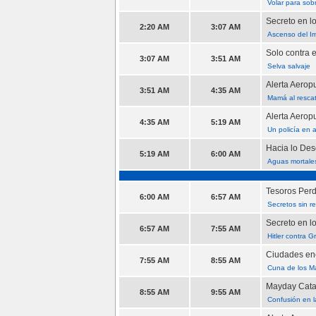
Volar para sobr
Secreto en l
2:20 AM
3:07 AM
Ascenso del I
Solo contra 
3:07 AM
3:51 AM
Selva salvaje
Alerta Aerop
3:51 AM
4:35 AM
Mamá al resca
Alerta Aerop
4:35 AM
5:19 AM
Un policía en 
Hacia lo De
5:19 AM
6:00 AM
Aguas mortale
Tesoros Perd
6:00 AM
6:57 AM
Secretos sin r
Secreto en l
6:57 AM
7:55 AM
Hitler contra 
Ciudades enc
7:55 AM
8:55 AM
Cuna de los M
Mayday Cata
8:55 AM
9:55 AM
Confusión en l