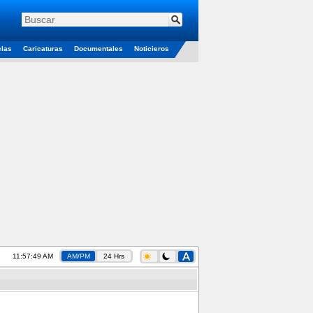
elas
Caricaturas
Documentales
Noticieros
11:57:50 AM
AM/PM
24 Hrs