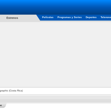
Películas
Programas y Series
Deportes
Telenov
Estrenos
raphic (Costa Rica)
he