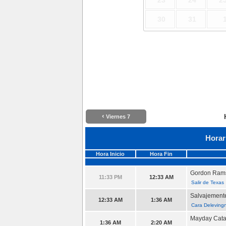
23
24
2
30
31
‹
Viernes 7
Horar
Hora Inicio
Hora Fin
Gordon Rams
11:33 PM
12:33 AM
Salir de Texas
Salvajement
12:33 AM
1:36 AM
Cara Deleving
Mayday Cata
1:36 AM
2:20 AM