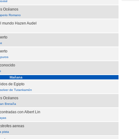
evivir
os Océanos
mperio Romano
el mundo Hazen Audel
uerto
te
uerto
apuros
sconocido
s
Mañana
idos de Egipto
esolver de Tutankamón
os Océanos
Gran Bretaña
ontradas con Albert Lin
ayas
strofes aereas
a pista