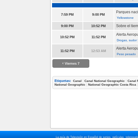
Parques nac
7:59 PM
9:00 PM
Yellowstone
Sobre el tie
9:00 PM
10:52 PM
Alerta Aerop
10:52 PM
11:52 PM
Drogas, sudor 
Alerta Aerop
11:52 PM
12:53 AM
Peso pesado
‹
Viernes 7
Etiquetas:
|
|
Canal
Canal National Geographic
Canal 
|
National Geographic
National Geographic Costa Rica
La guía de Televisión en Español de series, películas, telenov