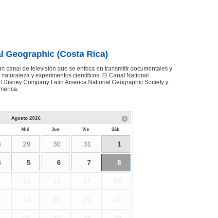
l Geographic (Costa Rica)
n canal de televisión que se enfoca en transmitir documentales y
a naturaleza y experimentos científicos. El Canal National
t Disney Company Latin America National Geographic Society y
merica.
Agosto
2026
Mié
Jue
Vie
Sáb
8
29
30
31
1
4
5
6
7
8
1
12
13
14
15
8
19
20
21
22