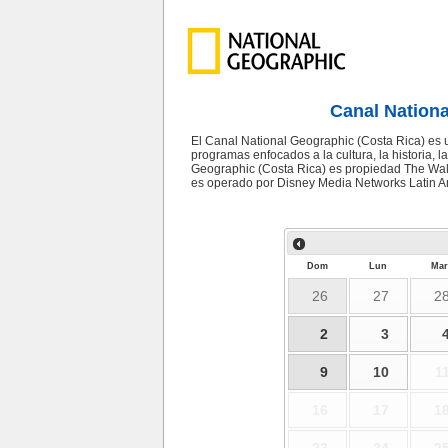
Canal Nationa
El Canal National Geographic (Costa Rica) es u
programas enfocados a la cultura, la historia, l
Geographic (Costa Rica) es propiedad The Wal
es operado por Disney Media Networks Latin A
Dom
Lun
Mar
26
27
2
2
3
9
10
1
16
17
1