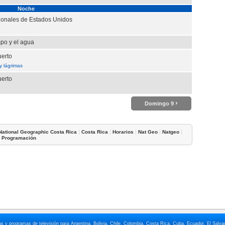
Noche
ionales de Estados Unidos
mpo y el agua
uerto
y lágrimas
uerto
›
Domingo 9
|
|
|
|
|
National Geographic Costa Rica
Costa Rica
Horarios
Nat Geo
Natgeo
|
Programación
elas y programas de televisión para Argentina, Bolivia, Chile, Colombia, Costa Rica, Cuba, Ecuador, El Sa