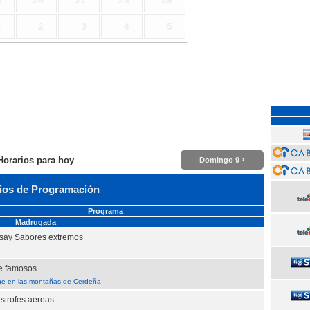
5
26
27
28
29
1
2
3
4
5
›
Horarios para hoy
Domingo 9
ios de Programación
Programa
Madrugada
ay Sabores extremos
e famosos
ne en las montañas de Cerdeña
strofes aereas