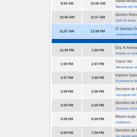
Alerta Aerop
9:55 AM
10:56 AM
Maestra del cr
Gordon Rams
10:56 AM
11:57 AM
Salir de Texas
El Salvaje Dr
11:57 AM
12:58 PM
Asistencia feli
Dra. K Anima
12:58 PM
1:59 PM
Hubble un Gek
Yukon Vet
1:59 PM
2:57 PM
Mantengase al
Imperio Salv
2:57 PM
3:58 PM
El Amanecer d
Secretos de l
3:58 PM
5:00 PM
Las aguas del
Secretos de l
5:00 PM
5:59 PM
Sodoma y Gom
Mayas auge 
5:59 PM
6:59 PM
Civilización
Secretos de 
6:59 PM
7:59 PM
Un mundo per