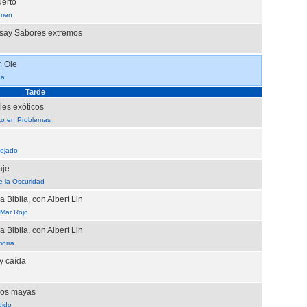
uerto
imen
ay Sabores extremos
. Ole
na
Tarde
les exóticos
o en Problemas
ejado
aje
e la Oscuridad
a Biblia, con Albert Lin
 Mar Rojo
a Biblia, con Albert Lin
orra
y caída
los mayas
dido