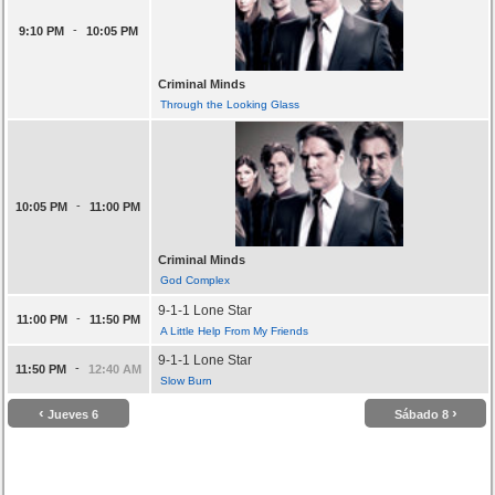
-
9:10 PM
10:05 PM
Criminal Minds
Through the Looking Glass
-
10:05 PM
11:00 PM
Criminal Minds
God Complex
9-1-1 Lone Star
-
11:00 PM
11:50 PM
A Little Help From My Friends
9-1-1 Lone Star
-
11:50 PM
12:40 AM
Slow Burn
‹
›
Jueves 6
Sábado 8