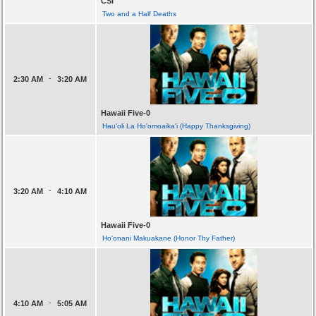
CSI
Two and a Half Deaths
-
2:30 AM
3:20 AM
Hawaii Five-0
Hau'oli La Ho'omoaika'i (Happy Thanksgiving)
-
3:20 AM
4:10 AM
Hawaii Five-0
Ho'onani Makuakane (Honor Thy Father)
-
4:10 AM
5:05 AM