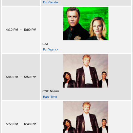
For Gedda
-
4:10 PM
5:00 PM
CSI
For Warrick
-
5:00 PM
5:50 PM
CSI: Miami
Hard Time
-
5:50 PM
6:40 PM