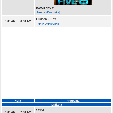
Hawaii Five-0
Pukana (Keepsake)
Hudson & Rex
-
5:05 AM
6:00 AM
Punch Drunk Glove
Hora
Programa
Mañana
SWAT
-
6:00 AM
7:00 AM