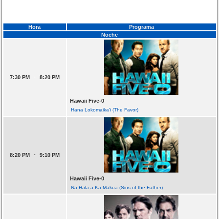
Hora
Programa
Noche
-
7:30 PM
8:20 PM
Hawaii Five-0
Hana Lokomaika'i (The Favor)
-
8:20 PM
9:10 PM
Hawaii Five-0
Na Hala a Ka Makua (Sins of the Father)