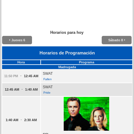
Horarios para hoy
‹
›
Jueves 6
Sábado 8
Horarios de Programación
Hora
Programa
Madrugada
SWAT
-
11:50 PM
12:45 AM
Fallen
SWAT
-
12:45 AM
1:40 AM
Pride
-
1:40 AM
2:30 AM