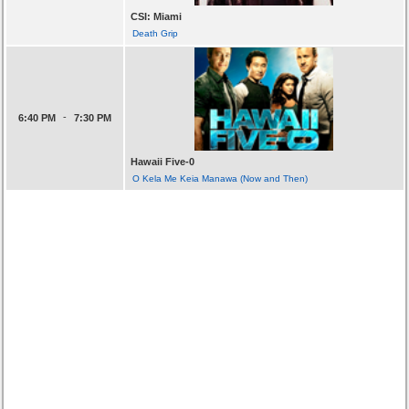
CSI: Miami
Death Grip
-
6:40 PM
7:30 PM
Hawaii Five-0
O Kela Me Keia Manawa (Now and Then)