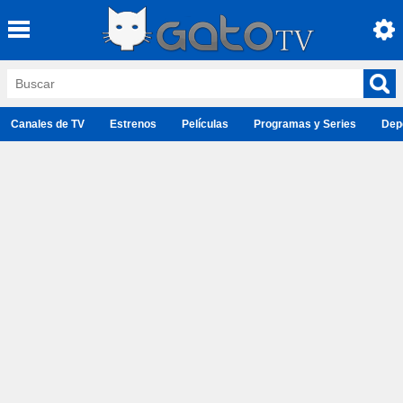
Canales de TV
Estrenos
Películas
Programas y Series
Dep