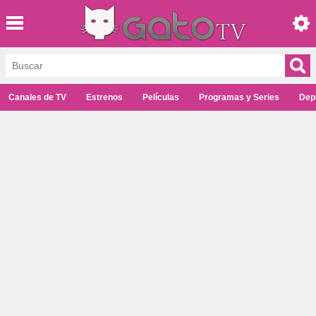
Canales de TV
Estrenos
Películas
Programas y Series
Dep