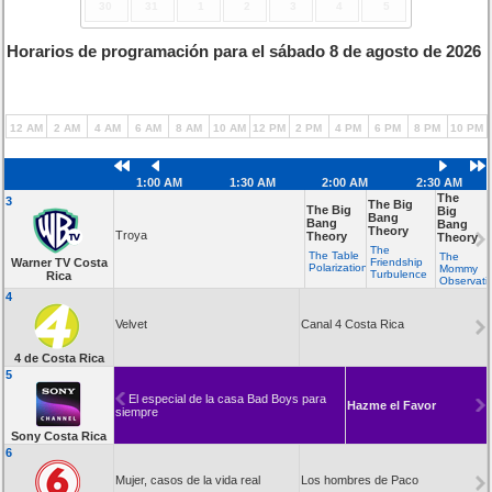
30
31
1
2
3
4
5
Horarios de programación para el sábado 8 de agosto de 2026
12 AM
2 AM
4 AM
6 AM
8 AM
10 AM
12 PM
2 PM
4 PM
6 PM
8 PM
10 PM
1:00 AM
1:30 AM
2:00 AM
2:30 AM
The
3
The Big
The Big
Big
Bang
Bang
Bang
Theory
Troya
Theory
Theory
The
The Table
The
Warner TV Costa
Friendship
Polarization
Mommy
Turbulence
Rica
Observat
4
Velvet
Canal 4 Costa Rica
4 de Costa Rica
5
El especial de la casa Bad Boys para
Hazme el Favor
siempre
Sony Costa Rica
6
Mujer, casos de la vida real
Los hombres de Paco