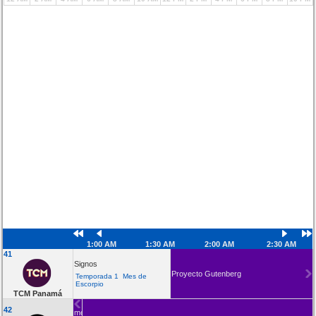
1:00 AM
1:30 AM
2:00 AM
2:30 AM
41
Signos
Proyecto Gutenberg
Temporada 1 Mes de
Escorpio
TCM Panamá
La
42
momia