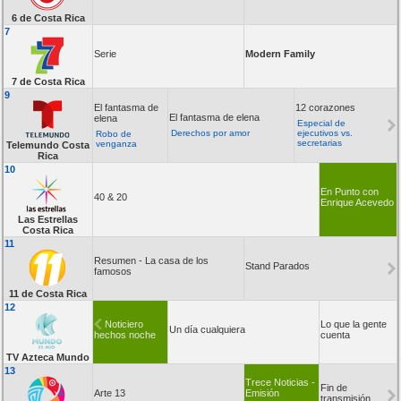
6 de Costa Rica
7
Serie
Modern Family
7 de Costa Rica
9
El fantasma de
12 corazones
El fantasma de elena
elena
Especial de
Derechos por amor
ejecutivos vs.
Robo de
secretarias
venganza
Telemundo Costa
Rica
10
En Punto con
40 & 20
Enrique Acevedo
Las Estrellas
Costa Rica
11
Resumen - La casa de los
Stand Parados
famosos
11 de Costa Rica
12
Noticiero
Lo que la gente
Un día cualquiera
hechos noche
cuenta
TV Azteca Mundo
13
Trece Noticias -
Fin de
Arte 13
Emisión
transmisión