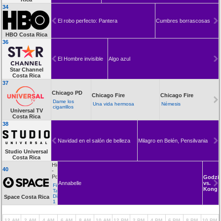
34
El robo perfecto: Pantera
Cumbres borrascosas
HBO Costa Rica
36
El Hombre invisible
Algo azul
Star Channel
Costa Rica
37
Chicago PD
Chicago Fire
Chicago Fire
Dame los
Una vida hermosa
Némesis
cigarrillos
Universal TV
Costa Rica
38
Navidad en el salón de belleza
Milagro en Belén, Pensilvania
Studio Universal
Costa Rica
Highlights
40
-
Poker
Godzil
Annabelle
vs.
Final
Kong
Table,
Día
Space Costa Rica
1
12 AM
2 AM
4 AM
6 AM
8 AM
10 AM
12 PM
2 PM
4 PM
6 PM
8 PM
10 PM