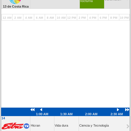
nocturna
13 de Costa Rica
12 AM
2 AM
4 AM
6 AM
8 AM
10 AM
12 PM
2 PM
4 PM
6 PM
8 PM
10 PM
1:00 AM
1:30 AM
2:00 AM
2:30 AM
14
Hicran
Vida dura
Ciencia y Tecnología