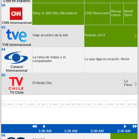
CNN en Español
59
African
World
Story Is With Elex Michaelson
CNN Newsroom
voices
Sport
CNN Internacional
63
Viaje al centro de la tele
Noticias 24 H
TVE Internacional
64
La reina de Indias y el
Lo que diga el corazón: Niche
conquistador
Caracol
Internacional
65
La
El Medio Día
Fiera
TV Chile
12 AM
2 AM
4 AM
6 AM
8 AM
10 AM
12 PM
2 PM
4 PM
6 PM
8 PM
10 PM
1:00 AM
1:30 AM
2:00 AM
2:30 AM
66