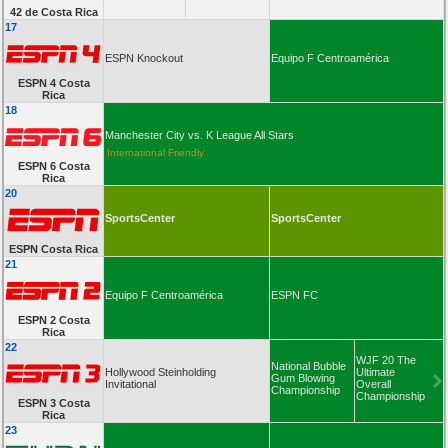
42 de Costa Rica
17
ESPN Knockout
Equipo F Centroamérica
ESPN 4 Costa
Rica
18
Manchester City vs. K League All Stars
International Friendly
ESPN 6 Costa
Rica
20
SportsCenter
SportsCenter
ESPN Costa Rica
21
Equipo F Centroamérica
ESPN FC
ESPN 2 Costa
Rica
22
WJF 20 The
National Bubble
Hollywood Steinholding
Ultimate
Gum Blowing
Invitational
Overall
Championship
Championship
ESPN 3 Costa
Rica
23