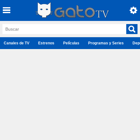
Canales de TV
Estrenos
Películas
Programas y Series
Dep