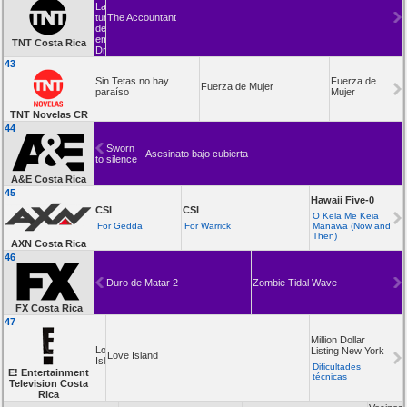
La
tumba
The Accountant
del
emperador
TNT Costa Rica
Dragón
43
Sin Tetas no hay
Fuerza de
Fuerza de Mujer
paraíso
Mujer
TNT Novelas CR
44
Sworn
Asesinato bajo cubierta
to silence
A&E Costa Rica
45
Hawaii Five-0
CSI
CSI
O Kela Me Keia
For Gedda
For Warrick
Manawa (Now and
Then)
AXN Costa Rica
46
Duro de Matar 2
Zombie Tidal Wave
FX Costa Rica
47
Million Dollar
Love
Listing New York
Love Island
Island
Dificultades
E! Entertainment
técnicas
Television Costa
Rica