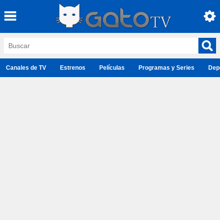
Canales de TV
Estrenos
Películas
Programas y Series
Dep