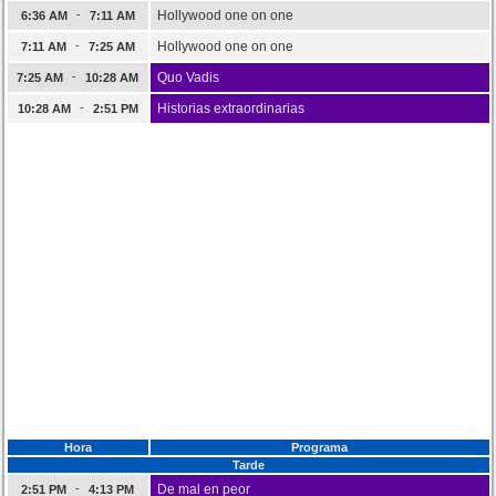
-
Hollywood one on one
6:36 AM
7:11 AM
-
Hollywood one on one
7:11 AM
7:25 AM
-
Quo Vadis
7:25 AM
10:28 AM
-
Historias extraordinarias
10:28 AM
2:51 PM
Hora
Programa
Tarde
-
De mal en peor
2:51 PM
4:13 PM