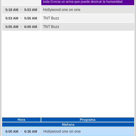
toda Grecia un arma que puede destruir la humanidad.
-
Hollywood one on one
5:18 AM
5:53 AM
-
TNT Buzz
5:53 AM
5:55 AM
-
TNT Buzz
5:55 AM
6:00 AM
Hora
Programa
Mañana
-
Hollywood one on one
6:00 AM
6:36 AM