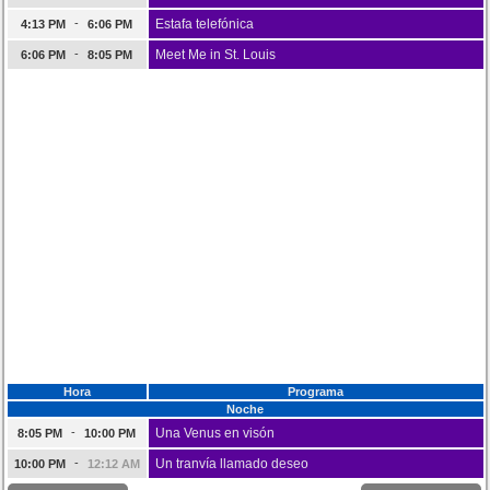
-
Estafa telefónica
4:13 PM
6:06 PM
-
Meet Me in St. Louis
6:06 PM
8:05 PM
Hora
Programa
Noche
-
Una Venus en visón
8:05 PM
10:00 PM
-
Un tranvía llamado deseo
10:00 PM
12:12 AM