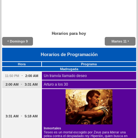
Horarios para hoy
‹
›
Domingo 9
Martes 11
Horarios de Programación
Hora
Programa
Madrugada
-
Un tranvía llamado deseo
11:50 PM
2:00 AM
-
Arturo a los 30
2:00 AM
3:31 AM
-
3:31 AM
5:18 AM
Inmortales
Teseo es un mortal escogido por Zeus para liderar una
pelea contra el despiadado rey Hiperión, quien busca en