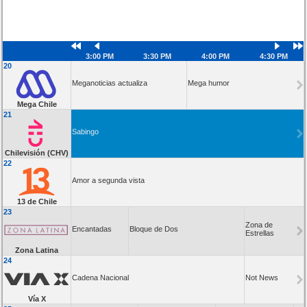
3:00 PM
3:30 PM
4:00 PM
4:30 PM
20
Meganoticias actualiza
Mega humor
Mega Chile
21
Sabingo
Chilevisión (CHV)
22
Amor a segunda vista
13 de Chile
23
Zona de
Encantadas
Bloque de Dos
Estrellas
Zona Latina
24
Cadena Nacional
Not News
Vía X