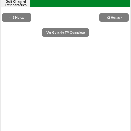
Golf Channel
Latinoamérica
‹ -2 Horas
+2 Horas ›
Ver Guía de TV Completa