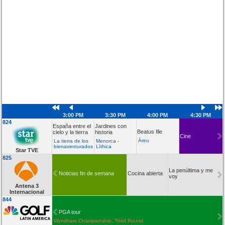
3:00 PM
3:30 PM
4:00 PM
4:30 PM
824
España entre el
Jardines con
Beatus Ille
cielo y la tierra
historia
Cine
Áreu
La tierra de los
Menorca -
bienaventurados
Líthica
Star TVE
825
La penúltima y me
Noticias fin de semana
Cocina abierta
voy
Antena 3
Internacional
844
PGA tour
Wyndham Championship, Third Round