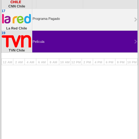
CNN Chile
17
Programa Pagado
La Red Chile
19
Película
TVN Chile
12 AM
2 AM
4 AM
6 AM
8 AM
10 AM
12 PM
2 PM
4 PM
6 PM
8 PM
10 PM