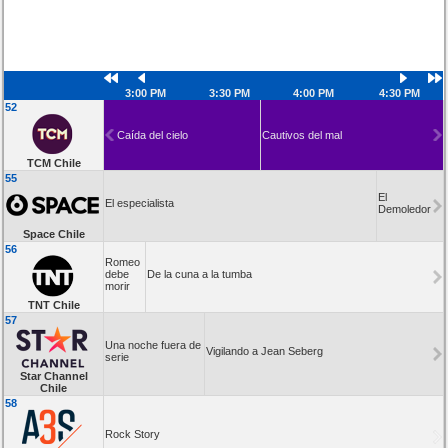
3:00 PM
3:30 PM
4:00 PM
4:30 PM
52
Caída del cielo
Cautivos del mal
TCM Chile
55
El
El especialista
Demoledor
Space Chile
56
Romeo
debe
De la cuna a la tumba
morir
TNT Chile
57
Una noche fuera de
Vigilando a Jean Seberg
serie
Star Channel
Chile
58
Rock Story