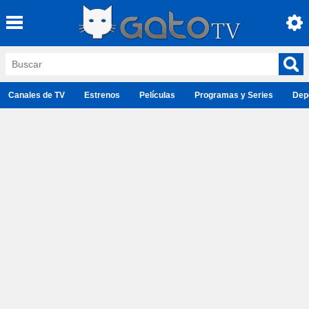
Canales de TV
Estrenos
Películas
Programas y Series
Dep