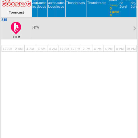
autos
autos
autos
autos
Thundercats
Thundercats
de
de
Temporada
locos
locos
locos
locos
Jorel
Jore
5
Episodio
Tooncast
8
315
HTV
HTV
12 AM
2 AM
4 AM
6 AM
8 AM
10 AM
12 PM
2 PM
4 PM
6 PM
8 PM
10 PM