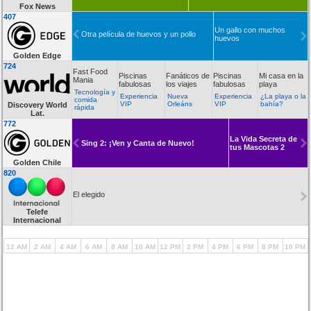
Fox News
407
Un gallo con muchos
Otra película de huevos y un pollo
huevos
Golden Edge
724
Fast Food
Piscinas
Fanáticos de
Piscinas
Mi casa en la
Mania
fabulosas
los viajes
fabulosas
playa
Tecnología y
Experiencia
Nueva
Experiencia
¿La playa o la
comida
VIP
Orleáns
VIP
bahía?
Discovery World
rápida
Lat.
772
La Vida Secreta de
Sing 2: ¡Ven y Canta de Nuevo!
tus Mascotas 2
Golden Chile
820
El elegido
Telefe
Internacional
12 AM
2 AM
4 AM
6 AM
8 AM
10 AM
12 PM
2 PM
4 PM
6 PM
8 PM
10 PM