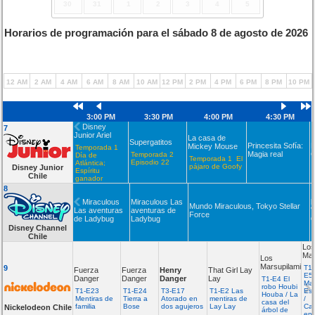
30
31
1
2
3
4
5
Horarios de programación para el sábado 8 de agosto de 2026
12 AM
2 AM
4 AM
6 AM
8 AM
10 AM
12 PM
2 PM
4 PM
6 PM
8 PM
10 PM
3:00 PM
3:30 PM
4:00 PM
4:30 PM
Disney
7
Junior Ariel
La casa de
Supergatitos
Princesita Sofía:
Mickey Mouse
Temporada 1
Magia real
C
Temporada 2
Día de
Temporada 1 El
Episodio 22
Atlántica;
pájaro de Goofy
Disney Junior
Espíritu
Chile
ganador
8
Miraculous
Miraculous Las
Mundo Miraculous, Tokyo Stellar
Las aventuras
aventuras de
Force
de Ladybug
Ladybug
Disney Channel
Chile
Lo
Mar
Los
Marsupilamis
9
T1-
Fuerza
Fuerza
Henry
That Girl Lay
E5
Danger
Danger
Danger
Lay
T1-E4 El
Mar
robo Houbi
T1-E23
T1-E24
T3-E17
T1-E2 Las
Es
Houba / La
Mentiras de
Tierra a
Atorado en
mentiras de
/
casa del
familia
Bose
dos agujeros
Lay Lay
Ca
Nickelodeon Chile
árbol de
en