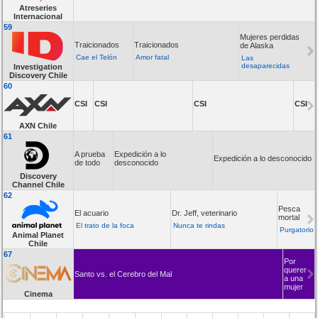
Atreseries
Internacional
59
Mujeres perdidas
Traicionados
Traicionados
de Alaska
Cae el Telón
Amor fatal
Las
desaparecidas
Investigation
Discovery Chile
60
CSI
CSI
CSI
CSI
AXN Chile
61
A prueba
Expedición a lo
Expedición a lo desconocido
de todo
desconocido
Discovery
Channel Chile
62
Pesca
El acuario
Dr. Jeff, veterinario
mortal
El trato de la foca
Nunca te rindas
Purgatorio
Animal Planet
Chile
67
Por
querer
Santo vs. el Cerebro del Mal
a una
mujer
Cinema