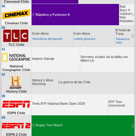
Cinecanal Chile
36
Bad
Boys II
Vuelven
Rápidos y Furiosos 8
Más
Rebeldes
Cinemax Chile
39
El hotel de
Gran-diosa
Gran-diosa
Trixie
Grandiosa decepción
Labios gruesos
Flamenco
rosa
TLC Chile
41
Secretos ocultos de la biblia con
Imperio Salvaje
Albert Lin
National
Geographic Chile
42
History's Most
La guerra de las Cola
Shocking
History Chile
48
ATP Tour
Tenis ATP National Bank Open 2026
Uncovered
ESPN Chile
49
Rugby Test Match
ESPN 2 Chile