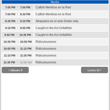
Noche
-
Catfish Mentiras en la Red
7:05 PM
7:50 PM
-
Catfish Mentiras en la Red
7:50 PM
8:30 PM
-
Atrapados en el acto Doble vida
8:30 PM
9:15 PM
-
Caught in the Act Unfaithful
9:15 PM
9:55 PM
-
Caught in the Act Unfaithful
9:55 PM
10:35 PM
-
Ridiculousness
10:35 PM
10:55 PM
-
Ridiculousness
10:55 PM
11:15 PM
-
Ridiculousness
11:15 PM
11:35 PM
-
Ridiculousness
11:35 PM
12:00 AM
‹
›
Sábado 8
Lunes 10