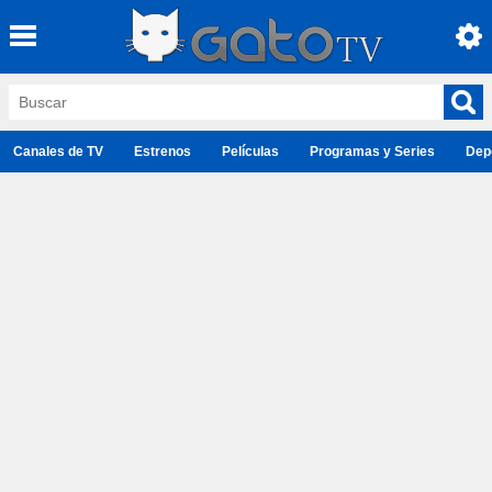
Canales de TV
Estrenos
Películas
Programas y Series
Dep