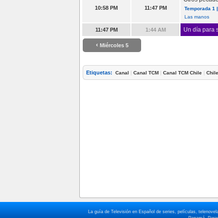
10:58 PM
11:47 PM
Temporada 1 |
Las manos
Un día para s
11:47 PM
1:44 AM
‹
Miércoles 5
Etiquetas:
|
|
|
Canal
Canal TCM
Canal TCM Chile
Chil
La guía de Televisión en Español de series, películas, telenov