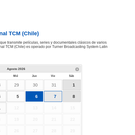
nal TCM (Chile)
que transmite películas, series y documentales clásicos de varios
nal TCM (Chile) es operado por Turner Broadcasting System Latin
Agosto
2026
Mié
Jue
Vie
Sáb
8
29
30
31
1
4
5
6
7
8
1
12
13
14
15
8
19
20
21
22
5
26
27
28
29