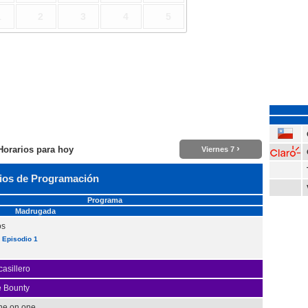
1
2
3
4
5
›
Horarios para hoy
Viernes 7
ios de Programación
Programa
Madrugada
os
 Episodio 1
casillero
e Bounty
ne on one