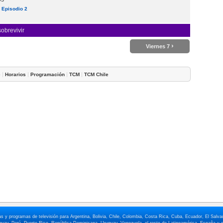
 Episodio 2
obrevivir
›
Viernes 7
|
|
|
|
e
Horarios
Programación
TCM
TCM Chile
elas y programas de televisión para Argentina, Bolivia, Chile, Colombia, Costa Rica, Cuba, Ecuador, El Sa