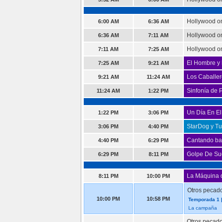
Hollywood o
6:00 AM
6:36 AM
Hollywood o
6:36 AM
7:11 AM
Hollywood o
7:11 AM
7:25 AM
El Hombre y 
7:25 AM
9:21 AM
Los Caballer
9:21 AM
11:24 AM
Sinfonía de 
11:24 AM
1:22 PM
Un Día En El
1:22 PM
3:06 PM
StarDog y T
3:06 PM
4:40 PM
Cantando baj
4:40 PM
6:29 PM
Golpe De Su
6:29 PM
8:11 PM
La Máquina 
8:11 PM
10:00 PM
Otros pecad
10:00 PM
10:58 PM
Temporada 1 |
La campaña
Otros pecad