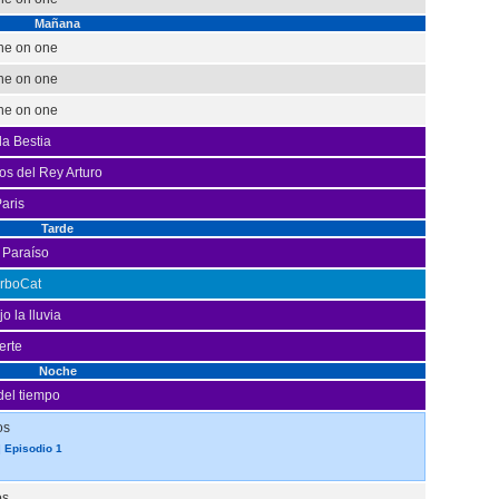
Mañana
ne on one
ne on one
ne on one
la Bestia
os del Rey Arturo
Paris
Tarde
 Paraíso
urboCat
o la lluvia
erte
Noche
del tiempo
os
 Episodio 1
os