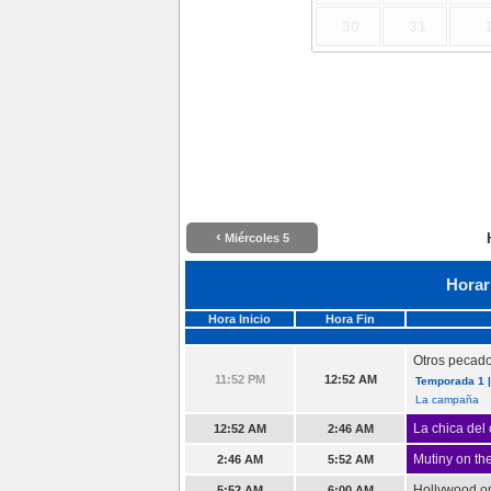
30
31
‹
Miércoles 5
Horar
Hora Inicio
Hora Fin
Otros pecad
11:52 PM
12:52 AM
Temporada 1 |
La campaña
La chica del 
12:52 AM
2:46 AM
Mutiny on th
2:46 AM
5:52 AM
Hollywood o
5:52 AM
6:00 AM