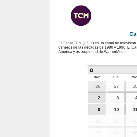
Ca
El Canal TCM (Chile) es un canal de televisión 
géneros de las décadas de 1980 y 1990. El Ca
America y es propiedad de WarnerMedia.
Dom
Lun
Mar
26
27
2
2
3
9
10
1
16
17
1
23
24
2