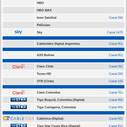
HBO
HBO MAX
Inter Satelital
Canal 260
Películas
Sky
Canal 1470
Cablevideo Digital Argentina
Canal 451
AXS Bolivia
Canal 851
Claro Chile
Canal 262
Tuves HD
Canal 260
VTR (Chile)
Canal 106
Claro Colombia
Canal 761
Tigo Bogotá, Colombia (Digital)
Canal 450
Tigo Cartagena, Colombia
Canal 450
Cabletica (Digital)
Canal 651
Tigo Star Costa Rica (Digital)
Canal 201