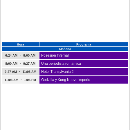
Hora
Programa
Mañana
-
Posesión Infernal
6:24 AM
8:00 AM
-
Una periodista romántica
8:00 AM
9:27 AM
-
Hotel Transylvania 2
9:27 AM
11:03 AM
-
Godzilla y Kong Nuevo Imperio
11:03 AM
1:05 PM