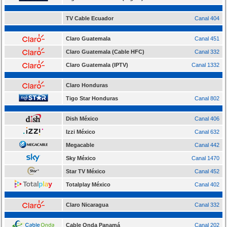
TV Cable Ecuador
Canal 404
Claro Guatemala
Canal 451
Claro Guatemala (Cable HFC)
Canal 332
Claro Guatemala (IPTV)
Canal 1332
Claro Honduras
Tigo Star Honduras
Canal 802
Dish México
Canal 406
Izzi México
Canal 632
Megacable
Canal 442
Sky México
Canal 1470
Star TV México
Canal 452
Totalplay México
Canal 402
Claro Nicaragua
Canal 332
Cable Onda Panamá
Canal 202