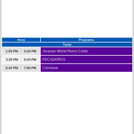
Hora
Programa
Tarde
-
Jurassic World Reino Caído
1:05 PM
3:20 PM
-
PECADORES
3:20 PM
5:43 PM
-
Cónclave
5:43 PM
7:50 PM