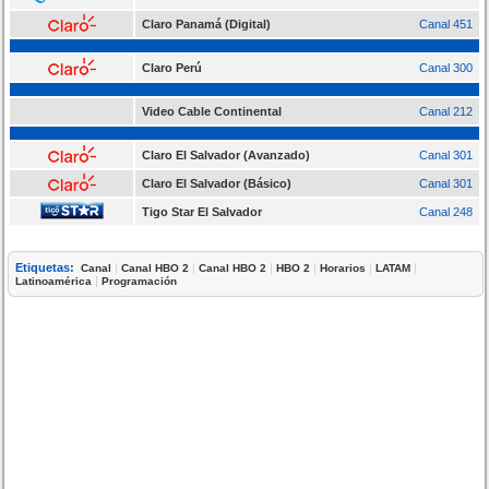
Claro Panamá (Digital)
Canal 451
Claro Perú
Canal 300
Video Cable Continental
Canal 212
Claro El Salvador (Avanzado)
Canal 301
Claro El Salvador (Básico)
Canal 301
Tigo Star El Salvador
Canal 248
Etiquetas:
|
|
|
|
|
|
Canal
Canal HBO 2
Canal HBO 2
HBO 2
Horarios
LATAM
|
Latinoamérica
Programación