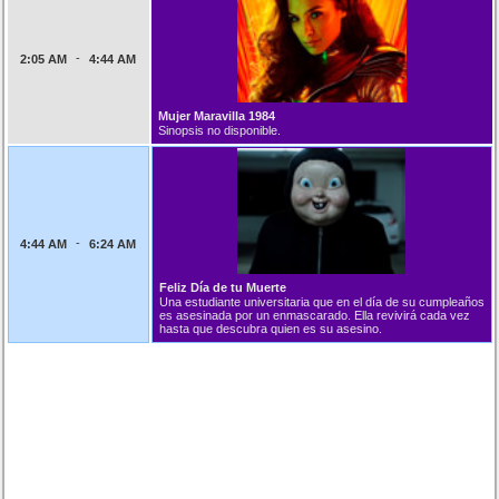
-
2:05 AM
4:44 AM
Mujer Maravilla 1984
Sinopsis no disponible.
-
4:44 AM
6:24 AM
Feliz Día de tu Muerte
Una estudiante universitaria que en el día de su cumpleaños
es asesinada por un enmascarado. Ella revivirá cada vez
hasta que descubra quien es su asesino.