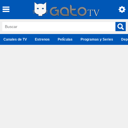
Canales de TV
Estrenos
Películas
Programas y Series
Dep