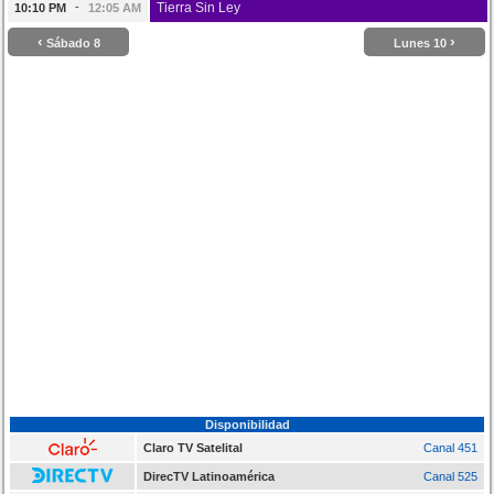
-
Tierra Sin Ley
10:10 PM
12:05 AM
‹
›
Sábado 8
Lunes 10
Disponibilidad
Claro TV Satelital
Canal 451
DirecTV Latinoamérica
Canal 525