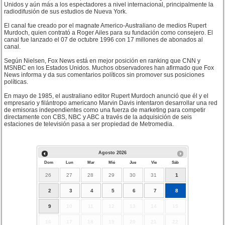
Unidos y aún más a los espectadores a nivel internacional, principalmente la
radiodifusión de sus estudios de Nueva York.
El canal fue creado por el magnate Americo-Australiano de medios Rupert
Murdoch, quien contrató a Roger Ailes para su fundación como consejero. El
canal fue lanzado el 07 de octubre 1996 con 17 millones de abonados al
canal.
Según Nielsen, Fox News está en mejor posición en ranking que CNN y
MSNBC en los Estados Unidos. Muchos observadores han afirmado que Fox
News informa y da sus comentarios políticos sin promover sus posiciones
políticas.
En mayo de 1985, el australiano editor Rupert Murdoch anunció que él y el
empresario y filántropo americano Marvin Davis intentaron desarrollar una red
de emisoras independientes como una fuerza de marketing para competir
directamente con CBS, NBC y ABC a través de la adquisición de seis
estaciones de televisión pasa a ser propiedad de Metromedia.
Agosto
2026
Dom
Lun
Mar
Mié
Jue
Vie
Sáb
26
27
28
29
30
31
1
2
3
4
5
6
7
8
9
10
11
12
13
14
15
16
17
18
19
20
21
22