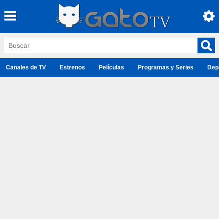
Canales de TV
Estrenos
Películas
Programas y Series
Dep