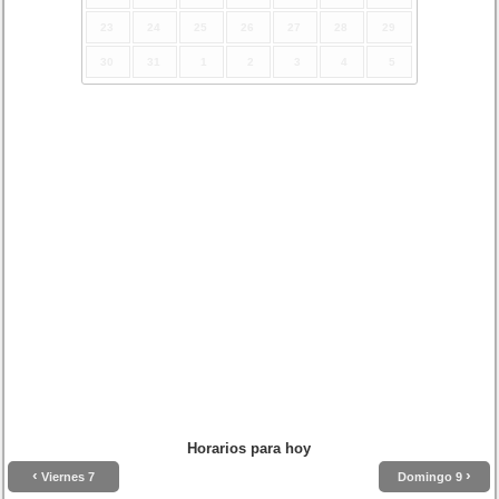
23
24
25
26
27
28
29
30
31
1
2
3
4
5
Horarios para hoy
‹
›
Viernes 7
Domingo 9