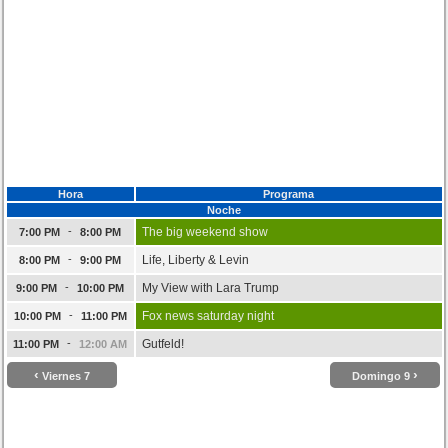
Hora
Programa
Noche
-
The big weekend show
7:00 PM
8:00 PM
-
Life, Liberty & Levin
8:00 PM
9:00 PM
-
My View with Lara Trump
9:00 PM
10:00 PM
-
Fox news saturday night
10:00 PM
11:00 PM
-
Gutfeld!
11:00 PM
12:00 AM
‹
›
Viernes 7
Domingo 9