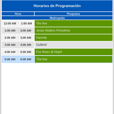
Horarios de Programación
Hora
Programa
Madrugada
-
The five
12:00 AM
1:00 AM
-
Jesse Watters Primetime
1:00 AM
2:00 AM
-
Hannity
2:00 AM
3:00 AM
-
Gutfeld!
3:00 AM
4:00 AM
-
Fox News @ Night
4:00 AM
5:00 AM
-
The five
5:00 AM
6:00 AM