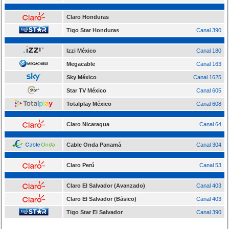
Claro Honduras
Tigo Star Honduras
Canal 390
Izzi México
Canal 180
Megacable
Canal 163
Sky México
Canal 1625
Star TV México
Canal 605
Totalplay México
Canal 608
Claro Nicaragua
Canal 64
Cable Onda Panamá
Canal 304
Claro Perú
Canal 53
Claro El Salvador (Avanzado)
Canal 403
Claro El Salvador (Básico)
Canal 403
Tigo Star El Salvador
Canal 390