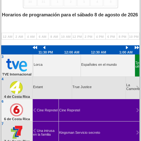
30
31
1
2
3
4
5
Horarios de programación para el sábado 8 de agosto de 2026
12 AM
2 AM
4 AM
6 AM
8 AM
10 AM
12 PM
2 PM
4 PM
6 PM
8 PM
10 PM
11:30 PM
12:00 AM
12:30 AM
1:00 AM
3
Ten
Lorca
Lorca
Españoles en el mundo
cer
TVE Internacional
4
La
Extant
True Justice
Camorra
4 de Costa Rica
6
Cine Repretel
Cine Repretel
6 de Costa Rica
7
Una intrusa
Kingsman Servicio secreto
en la familia