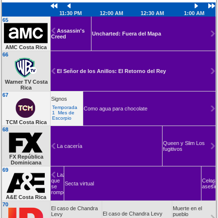
11:30 PM
12:00 AM
12:30 AM
1:00 AM
65
Assassin's
Uncharted: Fuera del Mapa
Creed
AMC Costa Rica
66
El Señor de los Anillos: El Retorno del Rey
Warner TV Costa
Rica
67
Signos
Temporada
Como agua para chocolate
1 Mes de
Escorpio
TCM Costa Rica
68
Queen y Slim Los
La cacería
fugitivos
FX República
Dominicana
69
Lazos
que
Celos
Secta virtual
se
asesi
rompen
A&E Costa Rica
70
El caso de Chandra
Muerte en el
El caso de Chandra Levy
Levy
pueblo