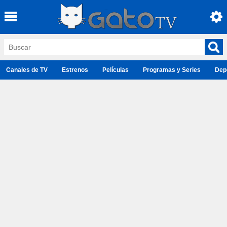
Canales de TV
Estrenos
Películas
Programas y Series
Dep