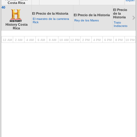
toque!
Costa Rica
40
El Precio
El Precio de la Historia
de la
El Precio de la Historia
Historia
El maestro de la carretera
Rey de los Mares
Rick
Trato
History Costa
Indiscreto
Rica
12 AM
2 AM
4 AM
6 AM
8 AM
10 AM
12 PM
2 PM
4 PM
6 PM
8 PM
10 PM