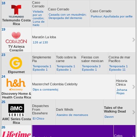
Caso
18
Cerrado
Caso Cerrado
Caso Cerrado
Violada
Casada con un musulmán;
por un
Parkour; Apuñalada por selfie
Despojada del demonio
condón;
Telemundo Costa
Luna de
Rica
hielo
19
Maratón La loba
126 al 130
TV Azteca
Corazón
23
Simplemente
Todo sobre la
Fiestas con
Cocina de mar
Pia
carne
sabor mexican
Pacifico
Temporada 1
Temporada 1
Temporada 3
Temporada 1
Episodio 1
Episodio 1
Episodio 1
Episodio 11
Elgourmet
24
Historia
Masterchef Colombia Celebrity
Clinica
Dips a contrarreloj
Johana
Rojas
Discovery Home &
Health Costa Rica
25
Dispatches
Tales of the
From
Dark Winds
Walking Dead
Elsewhere
Asesino de monstruos
Davon
El Chico
AMC Series Costa
Rica
26
Lazos
que
Celos