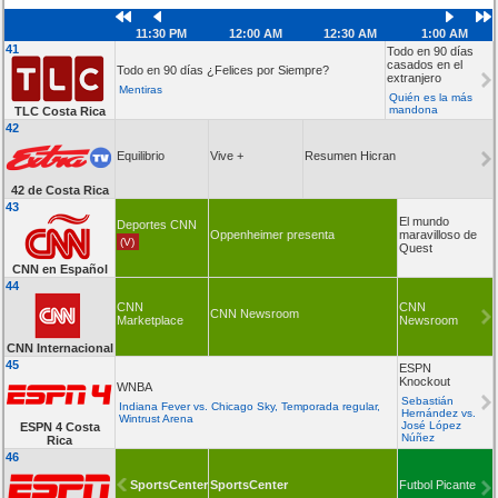
11:30 PM
12:00 AM
12:30 AM
1:00 AM
41
Todo en 90 días
casados en el
Todo en 90 días ¿Felices por Siempre?
extranjero
Mentiras
Quién es la más
mandona
TLC Costa Rica
42
Equilibrio
Vive +
Resumen Hicran
42 de Costa Rica
43
El mundo
Deportes CNN
Oppenheimer presenta
maravilloso de
(V)
Quest
CNN en Español
44
CNN
CNN
CNN Newsroom
Marketplace
Newsroom
CNN Internacional
45
ESPN
Knockout
WNBA
Sebastián
Indiana Fever vs. Chicago Sky, Temporada regular,
Hernández vs.
Wintrust Arena
José López
ESPN 4 Costa
Núñez
Rica
46
SportsCenter
SportsCenter
Futbol Picante