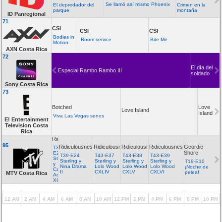
Se llamó así mismo Phoenix
El depredador del
Crimen en la
parque
montaña
ID Panregional
71
CSI
CSI
CSI
Bodies in
Room service
Bite Me
Motion
AXN Costa Rica
72
El día del
Especial Rambo Rambo III
soldado
Sony Costa Rica
73
Botched
Love
Love Island
Island
Viva Las Vegas senos
E! Entertainment
Television Costa
Rica
Ridiculousness
95
Ridiculousness
Ridiculousness
Ridiculousness
Ridiculousness
Geordie
T39-
Shore
E23
T39-E24
T43-E37
T43-E38
T43-E39
Sterling
Sterling y
Sterling y
Sterling y
Sterling y
T19-E10
y
Nina Drama
Lolo Wood
Lolo Wood
Lolo Wood
¡Noche de
Carly
II
CXLIV
CXLV
CXLVI
pelea!
MTV Costa Rica
Aquilino
XC
12 AM
2 AM
4 AM
6 AM
8 AM
10 AM
12 PM
2 PM
4 PM
6 PM
8 PM
10 PM