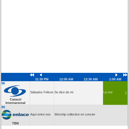
11:30 PM
12:00 AM
12:30 AM
1:00 AM
96
Sábados Felices
Se dice de mi
La red
Caracol
Internacional
99
Aquí entre nos
Worship collective en concier
TBN