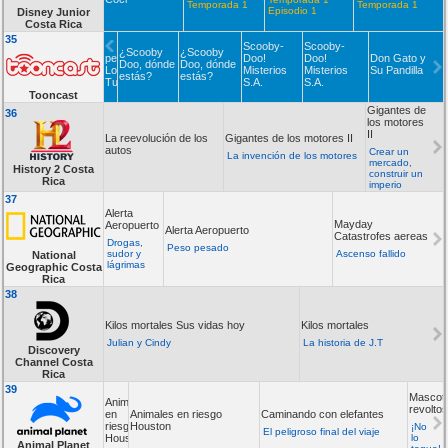
Temporada 1
Temporada 1
Episodio 1
Disney Junior
Costa Rica
35
Los
Scooby-
Scooby-
¿Scooby
¿Scooby
pequeños
Doo!
Doo!
Don Gato y
Doo, dónde
Doo, dónde
Looney
Misterios
Misterios
Su Pandilla
estás?
estás?
Tunes
S.A.
S.A.
Tooncast
Gigantes de
36
los motores
II
La reevolución de los
Gigantes de los motores II
autos
Crear un
La invención de los motores
mercado,
History 2 Costa
construir un
Rica
imperio
37
Alerta
Mayday
Aeropuerto
Alerta Aeropuerto
Catastrofes aereas
Drogas,
Peso pesado
sudor y
Ascenso fallido
National
lágrimas
Geographic Costa
Rica
38
Kilos mortales Sus vidas hoy
Kilos mortales
Julian y Cindy
La historia de J.T
Discovery
Channel Costa
Rica
39
Mascot
Animales
revolto
en
Animales en riesgo
Caminando con elefantes
riesgo
Houston
¡No
El peligroso final del viaje
Houston
lo
Animal Planet