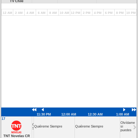
TV Chile
12 AM
2 AM
4 AM
6 AM
8 AM
10 AM
12 PM
2 PM
4 PM
6 PM
8 PM
10 PM
11:30 PM
12:00 AM
12:30 AM
1:00 AM
17
Olvídame
Quiéreme
Quiéreme Siempre
Quiéreme Siempre
si
Siempre
puedes
TNT Novelas CR