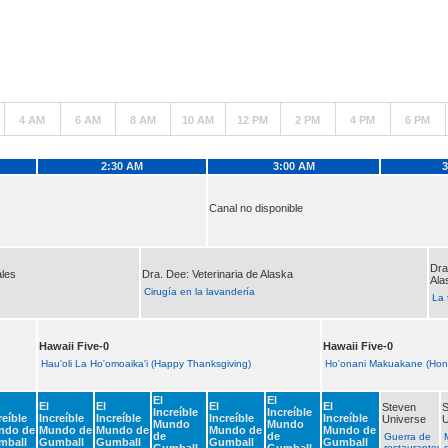
4 AM
6 AM
8 AM
10 AM
12 PM
2 PM
4 PM
6 PM
2:30 AM
3:00 AM
3
Canal no disponible
Dra
ales
Dra. Dee: Veterinaria de Alaska
Ala
Cirugía en la lavandería
La 
Hawaii Five-0
Hawaii Five-0
Hau'oli La Ho'omoaika'i (Happy Thanksgiving)
Ho'onani Makuakane (Hon
El
El
El
El
El
El
Steven
S
Increíble
Increíble
reíble
Increíble
Increíble
Increíble
Increíble
Universe
U
Mundo
Mundo
ndo de
Mundo de
Mundo de
Mundo de
Mundo de
de
de
Guerra de
mball
Gumball
Gumball
Gumball
Gumball
Gumball
Gumball
restaurantes