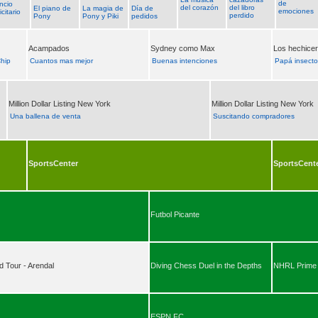
de
ncio
del corazón
del libro
El piano de
La magia de
Día de
emociones
icitario
perdido
Pony
Pony y Piki
pedidos
Acampados
Sydney como Max
Los hechice
Chip
Cuantos mas mejor
Buenas intenciones
Papá insect
Million Dollar Listing New York
Million Dollar Listing New York
Una ballena de venta
Suscitando compradores
SportsCenter
SportsCent
Futbol Picante
d Tour - Arendal
Diving Chess Duel in the Depths
NHRL Prime 
ESPN FC