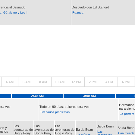
vencia al desnudo
Desolado con Ed Stafford
a: Géraldine y Louri
Ruanda
4 AM
6 AM
8 AM
10 AM
12 PM
2 PM
4 PM
6 PM
2:30 AM
3:00 AM
Hermanos a
otra vez
Todo en 90 días: solteros otra vez
para siem
Tim causa problemas
La primer
Las
Las
Las
Ba da Bean
oes y
Ba da Bean
aventuras de
aventuras de
aventuras de
Ba da Bean
manos
Las
Dog y Pony
Dog y Pony
Dog y Pony
Una mezcla
La música
cazadoras