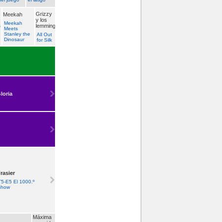
Grizzy
Meekah
y los
Meekah
s
lemmings
Meets
Stanley the
All Out
Dinosaur
for Silk
loria
rasier
T5-E5 El 1000.º
show
Máxima