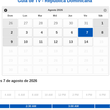
Guía de TV - República Dominicana
Agosto
2026
Dom
Lun
Mar
Mié
Jue
Vie
Sáb
26
27
28
29
30
31
1
2
3
4
5
6
7
8
9
10
11
12
13
14
15
16
17
18
19
20
21
22
23
24
25
26
27
28
29
30
31
1
2
3
4
5
s 7 de agosto de 2026
4 AM
6 AM
8 AM
10 AM
12 PM
2 PM
4 PM
6 PM
2:30 AM
3:00 AM