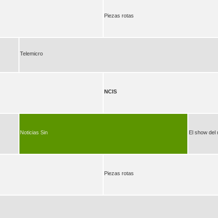
Piezas rotas
Telemicro
NCIS
Noticias Sin
El show del
Piezas rotas