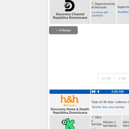
Supervivencia
Supervi
al desnudo
Sudáfric
La reina del
Discovery Channel
pantano
República Dominicana
‹ -2 Horas
12 AM
2 AM
2:00 AM
Todo en 90 días: solteros 
Debbie dice una mentira
Discovery Home & Health
República Dominicana
Héroes
y
Héroes y
Hér
hermanos
hermanos
her