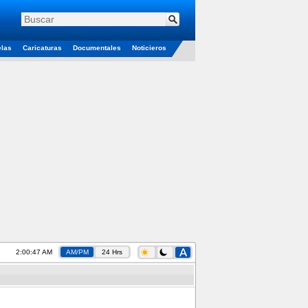
elas
Caricaturas
Documentales
Noticieros
2:00:48 AM
AM/PM
24 Hrs