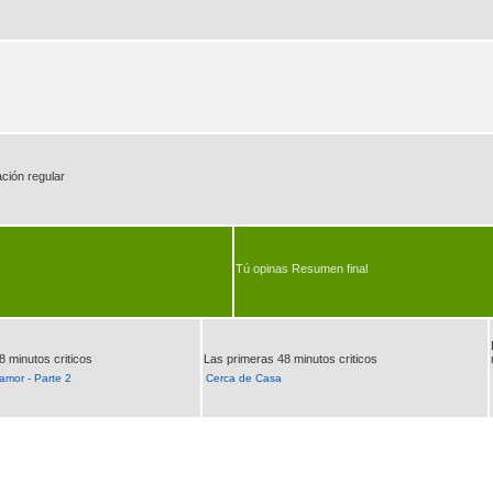
ción regular
Tú opinas Resumen final
8 minutos criticos
Las primeras 48 minutos criticos
amor - Parte 2
Cerca de Casa