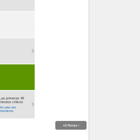
Las primeras 48
minutos criticos
Al calor del
momento
+2 Horas ›