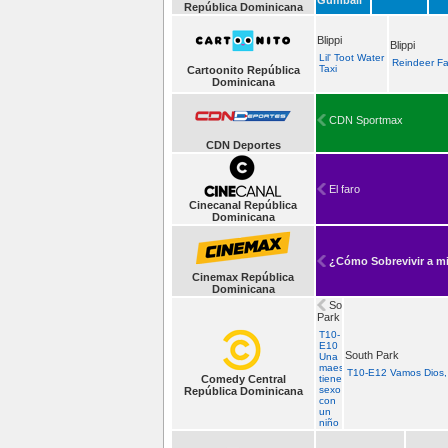
República Dominicana
Blippi
Blippi
Lil' Toot Water
Reindeer F
Taxi
Cartoonito República
Dominicana
CDN Sportmax
CDN Deportes
El faro
Cinecanal República
Dominicana
¿Cómo Sobrevivir a m
Cinemax República
Dominicana
South
Park
T10-
E10
South Park
Una
maestra
T10-E12 Vamos Dios
Comedy Central
tiene
sexo
República Dominicana
con
un
niño