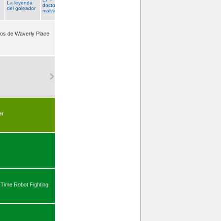
La leyenda
doctor
del goleador
malvado
ros de Waverly Place
o
er
Time Robot Fighting