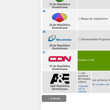
13 de República
Dominicana
15
Bloque de repeticiones
15 de República
Dominicana
29
Retransmisión Programa
29 de República
Dominicana
37
Enfoque Final
37 de República
Dominicana
Las
primeras
48 minutos
Las primeras 4
criticos
En nombre del 
A&E República
Captado
Dominicana
por la
camara
‹ -2 Horas