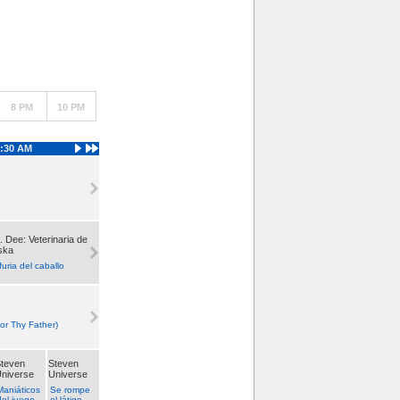
8 PM
10 PM
:30 AM
. Dee: Veterinaria de
ska
furia del caballo
or Thy Father)
teven
Steven
niverse
Universe
Maniáticos
Se rompe
del juego
el látigo