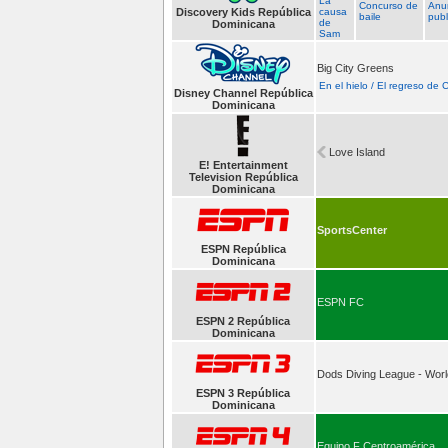
La
Concurso de
Anu
Discovery Kids República
causa
baile
publ
de
Dominicana
Sam
Big City Greens
En el hielo / El regreso de 
Disney Channel República
Dominicana
Love Island
E! Entertainment
Television República
Dominicana
SportsCenter
ESPN República
Dominicana
ESPN FC
ESPN 2 República
Dominicana
Dods Diving League - Worl
ESPN 3 República
Dominicana
Equipo F Centroamérica