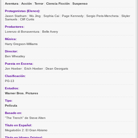
Aventura
|
Acción
|
Terror
|
Ciencia Ficción
|
Suspenso
Protagonistas (Elenco):
Jason Statham
|
Wu Jing
|
Sophia Cai
|
Page Kennedy
|
Sergio Peris-Mencheta
|
Skyler
Samuels
|
Cliff Curtis
Productores:
Lorenzo di Bonaventura
|
Belle Avery
Música:
Harry Gregson-Williams
Director:
Ben Wheatley
Puesta en Escena:
Jon Hoeber
|
Erich Hoeber
|
Dean Georgaris
Clasificación:
PG-13
Estudios:
Warner Bros. Pictures
Tipo:
Película
Basado en:
"The Trench" de Steve Alten
Título en Español:
Megalodón 2: El Gran Abismo
Título en Idioma Original: