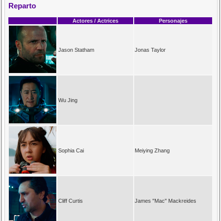
Reparto
Actores / Actrices
Personajes
Jason Statham
Jonas Taylor
Wu Jing
Sophia Cai
Meiying Zhang
Cliff Curtis
James "Mac" Mackreides