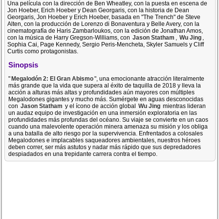
Una película con la dirección de Ben Wheatley, con la puesta en escena de
Jon Hoeber, Erich Hoeber y Dean Georgaris, con la historia de Dean
Georgaris, Jon Hoeber y Erich Hoeber, basada en "The Trench" de Steve
Alten, con la producción de Lorenzo di Bonaventura y Belle Avery, con la
cinematografía de Haris Zambarloukos, con la edición de Jonathan Amos,
con la música de Harry Gregson-Williams, con
Jason Statham
,
Wu Jing
,
Sophia Cai, Page Kennedy, Sergio Peris-Mencheta, Skyler Samuels y Cliff
Curtis como protagonistas.
Sinopsis
"
Megalodón 2: El Gran Abismo
", una emocionante atracción literalmente
más grande que la vida que supera al éxito de taquilla de 2018 y lleva la
acción a alturas más altas y profundidades aún mayores con múltiples
Megalodones gigantes y mucho más. Sumérgete en aguas desconocidas
con
Jason Statham
y el ícono de acción global
Wu Jing
mientras lideran
un audaz equipo de investigación en una inmersión exploratoria en las
profundidades más profundas del océano. Su viaje se convierte en un caos
cuando una malevolente operación minera amenaza su misión y los obliga
a una batalla de alto riesgo por la supervivencia. Enfrentados a colosales
Megalodones e implacables saqueadores ambientales, nuestros héroes
deben correr, ser más astutos y nadar más rápido que sus depredadores
despiadados en una trepidante carrera contra el tiempo.