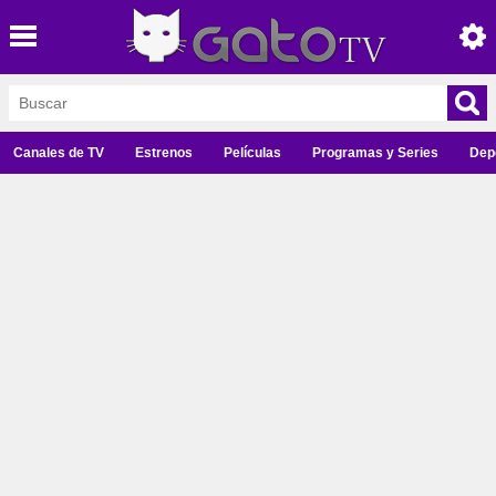
Canales de TV
Estrenos
Películas
Programas y Series
Dep