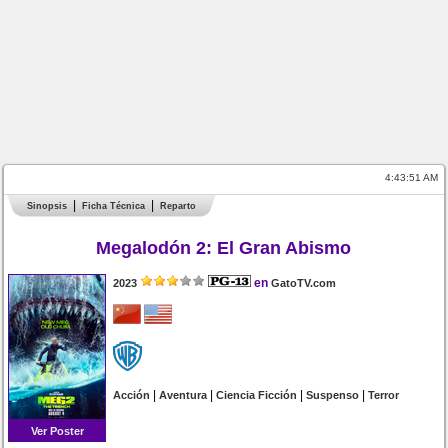
4:43:51 AM
Sinopsis
Ficha Técnica
Reparto
Megalodón 2: El Gran Abismo
en
2023
GatoTV.com
|
|
|
|
Acción
Aventura
Ciencia Ficción
Suspenso
Terror
Ver Poster