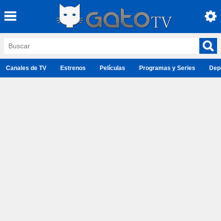
Canales de TV
Estrenos
Películas
Programas y Series
Dep