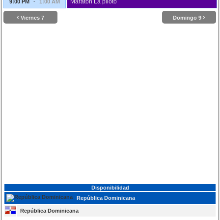
-
Maratón La piloto
9:00 PM
1:00 AM
‹
›
Viernes 7
Domingo 9
Disponibilidad
República Dominicana
República Dominicana