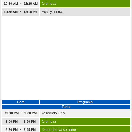
-
Crónicas
10:30 AM
11:20 AM
-
Aquí y ahora
11:20 AM
12:10 PM
Hora
Programa
Tarde
-
Veredicto Final
12:10 PM
2:00 PM
-
Crónicas
2:00 PM
2:50 PM
-
De noche ya se armó
2:50 PM
3:45 PM