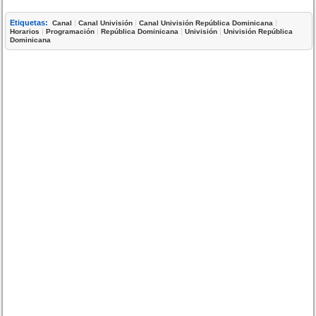
Etiquetas:
|
|
|
Canal
Canal Univisión
Canal Univisión República Dominicana
|
|
|
|
Horarios
Programación
República Dominicana
Univisión
Univisión República
Dominicana