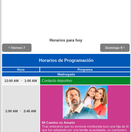
Horarios para hoy
‹
›
Viernes 7
Domingo 9
Horarios de Programación
Hora
Programa
Madrugada
-
Contacto deportivo
12:00 AM
1:00 AM
-
1:00 AM
2:45 AM
Mi Camino es Amarte
Tras enterarse que su exnovia moribunda tuvo una hija de él
que fue adoptada por una familia acaudalada, un camionero