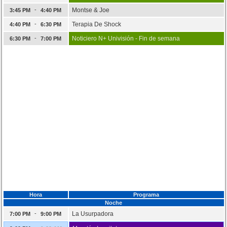
-
Montse & Joe
3:45 PM
4:40 PM
-
Terapia De Shock
4:40 PM
6:30 PM
-
Noticiero N+ Univisión - Fin de semana
6:30 PM
7:00 PM
Hora
Programa
Noche
-
La Usurpadora
7:00 PM
9:00 PM