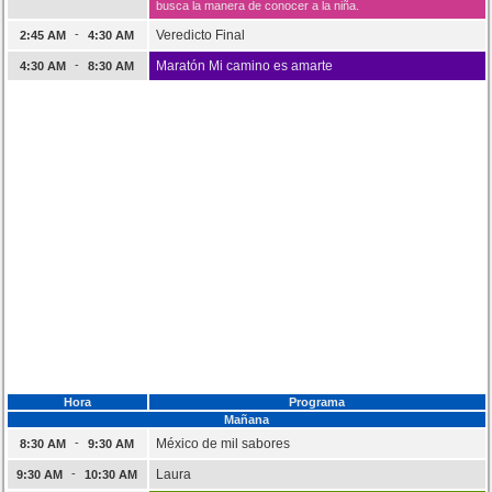
busca la manera de conocer a la niña.
-
Veredicto Final
2:45 AM
4:30 AM
-
Maratón Mi camino es amarte
4:30 AM
8:30 AM
Hora
Programa
Mañana
-
México de mil sabores
8:30 AM
9:30 AM
-
Laura
9:30 AM
10:30 AM