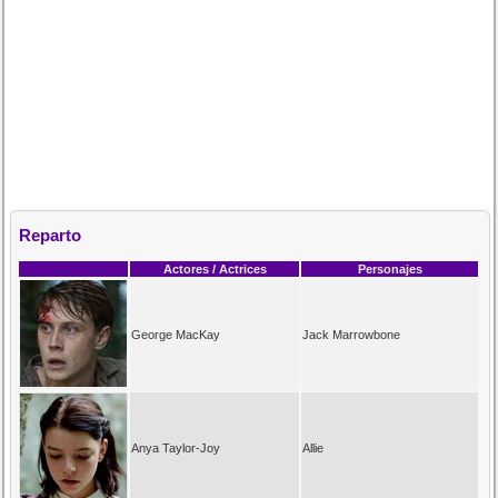
Reparto
Actores / Actrices
Personajes
George MacKay
Jack Marrowbone
Anya Taylor-Joy
Allie