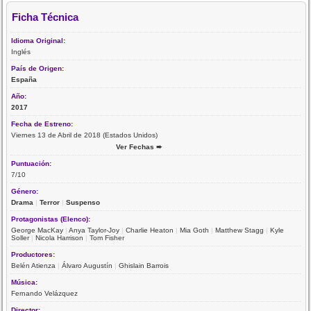
Ficha Técnica
Idioma Original:
Inglés
País de Origen:
España
Año:
2017
Fecha de Estreno:
Viernes 13 de Abril de 2018 (Estados Unidos)
Ver Fechas ➨
Puntuación:
7/10
Género:
Drama
|
Terror
|
Suspenso
Protagonistas (Elenco):
George MacKay
|
Anya Taylor-Joy
|
Charlie Heaton
|
Mia Goth
|
Matthew Stagg
|
Kyle
Soller
|
Nicola Harrison
|
Tom Fisher
Productores:
Belén Atienza
|
Álvaro Augustín
|
Ghislain Barrois
Música:
Fernando Velázquez
Director: