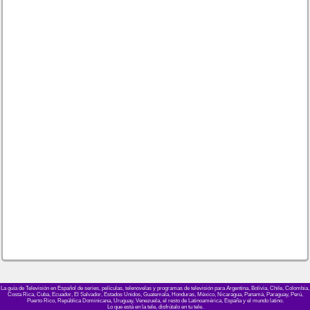
La guía de Televisión en Español de series, películas, telenovelas y programas de televisión para Argentina, Bolivia, Chile, Colombia,
Costa Rica, Cuba, Ecuador, El Salvador, Estados Unidos, Guatemala, Honduras, México, Nicaragua, Panamá, Paraguay, Perú,
Puerto Rico, República Dominicana, Uruguay, Venezuela, el resto de Latinoamérica, España y el mundo latino.
Lo que está en la tele, disfrútalo en tu tele.