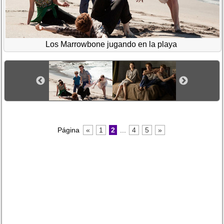
Los Marrowbone jugando en la playa
Página
«
1
2
...
4
5
»