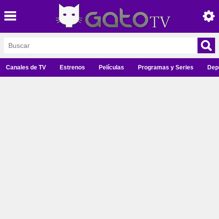
Canales de TV
Estrenos
Películas
Programas y Series
Dep