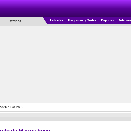
Películas
Programas y Series
Deportes
Telenov
Estrenos
agen
> Página 3
creto de Marrowbone