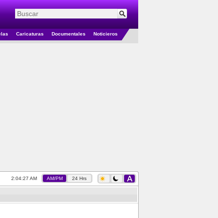
elas
Caricaturas
Documentales
Noticieros
2:04:27 AM
AM/PM
24 Hrs