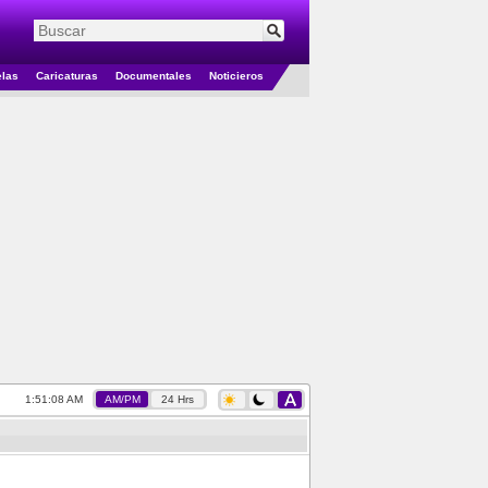
elas
Caricaturas
Documentales
Noticieros
1:51:08 AM
AM/PM
24 Hrs