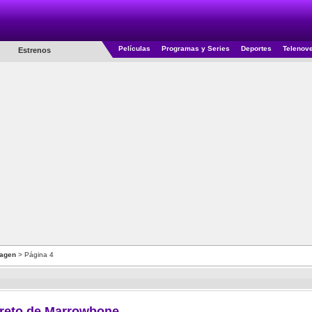
Películas
Programas y Series
Deportes
Telenov
Estrenos
agen
> Página 4
creto de Marrowbone