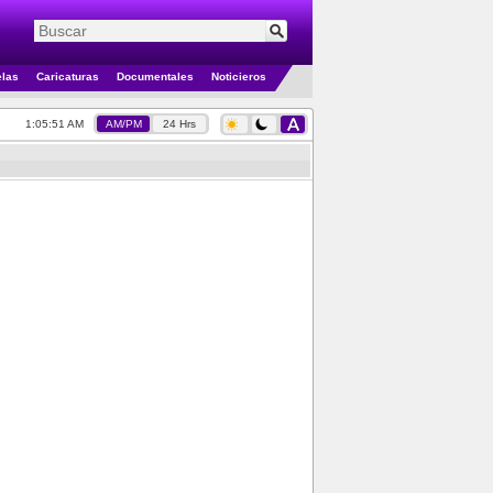
elas
Caricaturas
Documentales
Noticieros
1:05:51 AM
AM/PM
24 Hrs