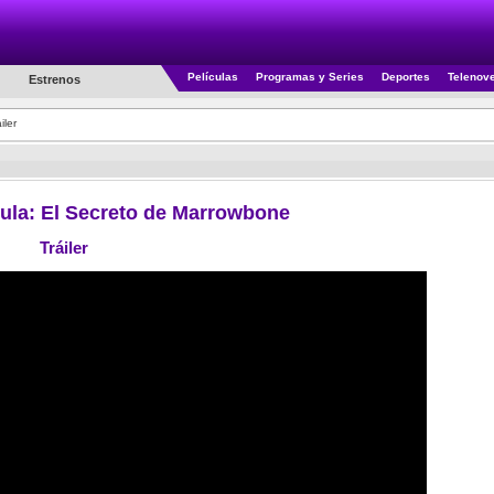
Películas
Programas y Series
Deportes
Telenov
Estrenos
iler
ícula: El Secreto de Marrowbone
Tráiler