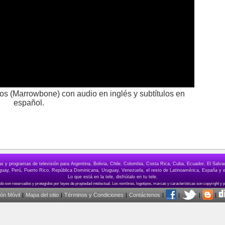
ltos (Marrowbone) con audio en inglés y subtítulos en
español.
elas y programas de televisión para Argentina, Bolivia, Chile, Colombia, Costa Rica, Cuba, Ecuador, El Sa
ay, Perú, Puerto Rico, República Dominicana, Uruguay, Venezuela, el resto de Latinoamérica, España y e
Lo que está en la tele, disfrútalo en tu tele.
ión Móvil
|
Mapa del sitio
|
Términos y Condiciones
|
Contáctenos
|
|
|
|