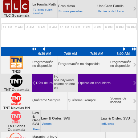
La Familia Plath
Gran-diosa
Una Gran Familia
Tu eres quien
Bromas pesadas
Venimos de Urano
cambió
TLC Guatemala
12 AM
2 AM
4 AM
6 AM
8 AM
10 AM
12 PM
2 PM
4 PM
6 PM
8 PM
10 PM
6:30 AM
7:00 AM
7:30 AM
8:00 AM
Programación
Programación
Programación no disponible
no disponible
no disponible
TN23
Hollywood
one
Hollywood
Días de Ira
Operacion encubierta
on
one on one
one
TNT Guatemala
Sueños de
Quiéreme Siempre
Quiéreme Siempre
libertad
TNT Novelas HN
Law
&
Law & Order: SVU
Law & Order: SVU
Order:
SVU
Venom
Influence
TNT Series
Harm
Guatemala
Maratón La ley y