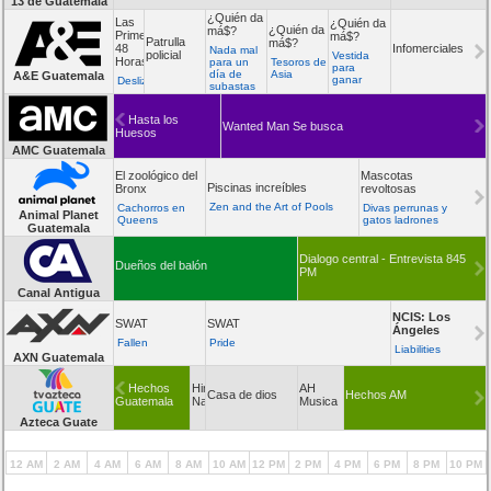
13 de Guatemala
¿Quién da
Las
¿Quién da
¿Quién da
má$?
Primeras
má$?
Patrulla
má$?
48
Infomerciales
Nada mal
policial
Vestida
Horas
para un
Tesoros de
para
día de
Asia
A&E Guatemala
ganar
Deslizadores
subastas
Hasta los
Wanted Man Se busca
Huesos
AMC Guatemala
El zoológico del
Mascotas
Piscinas increíbles
Bronx
revoltosas
Zen and the Art of Pools
Cachorros en
Divas perrunas y
Animal Planet
Queens
gatos ladrones
Guatemala
Dialogo central - Entrevista 845
Dueños del balón
PM
Canal Antigua
NCIS: Los
SWAT
SWAT
Ángeles
Fallen
Pride
Liabilities
AXN Guatemala
Hechos
Himno
AH
Casa de dios
Hechos AM
Guatemala
Nacional
Musica
Azteca Guate
12 AM
2 AM
4 AM
6 AM
8 AM
10 AM
12 PM
2 PM
4 PM
6 PM
8 PM
10 PM