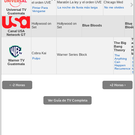
Maratón La ley y el orden UVE
Chicago Med
el orden UVE
La noche de lluvia más larga
No me olvides
Pintar Para
Universal TV
Vengarse
Guatemala
Hollywood on
Hollywood on
Blue
Blue Bloods
Set
Set
Blood
Canal USA
Network GT
T
The Big
a
Bang
a
Theory
Ha
Cobra Kai
M
Warner Series Block
The
Pulpo
Anything
Th
Warner TV
Can
S
Guatemala
Happen
S
Recurrence
N
S
‹ -2 Horas
+2 Horas ›
Ver Guía de TV Completa