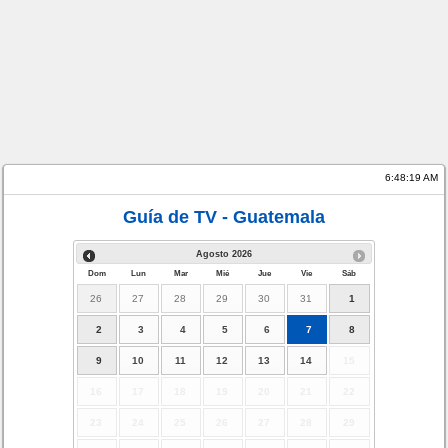
6:48:19 AM
Guía de TV - Guatemala
Agosto
2026
Dom
Lun
Mar
Mié
Jue
Vie
Sáb
26
27
28
29
30
31
1
2
3
4
5
6
7
8
9
10
11
12
13
14
15
16
17
18
19
20
21
22
23
24
25
26
27
28
29