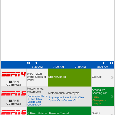
6:30 AM
7:00 AM
7:30 AM
8:00 AM
WSOP 2026
World Series of
SportsCenter
Get Up!
Poker
ESPN 4
Guatemala
MotoAmerica
Arsenal vs.
Motorcycle
MotoAmerica Motorcycle
Sporting CP
Supersport Race
Supersport Race 2 - Mid-Ohio
UEFA
1 - Mid-Ohio
Sports Cars Course, OH
Champions
ESPN 5
Sports Cars
League
Guatemala
Course, OH
River Plate vs. Rosario Central
SailGP