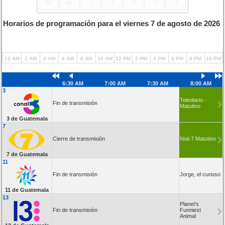
30
31
1
2
3
4
5
Horarios de programación para el viernes 7 de agosto de 2026
12 AM
2 AM
4 AM
6 AM
8 AM
10 AM
12 PM
2 PM
4 PM
6 PM
8 PM
10 PM
6:30 AM
7:00 AM
7:30 AM
8:00 AM
3
Telediario -
Fin de transmisión
Matutino
3 de Guatemala
7
Cierre de transmisión
Noti 7 Matutino
7 de Guatemala
11
Fin de transmisión
Jorge, el curioso
11 de Guatemala
13
Planet's
Fin de transmisión
Funniest
Animal