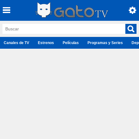
Canales de TV
Estrenos
Películas
Programas y Series
Dep