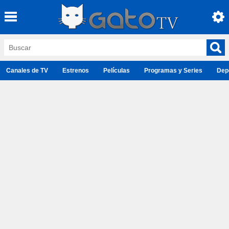
Canales de TV
Estrenos
Películas
Programas y Series
Dep