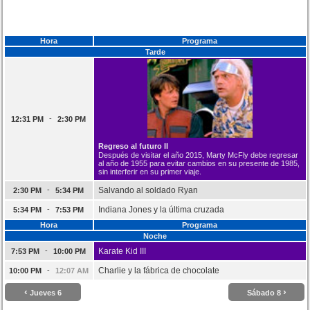
Hora
Programa
Tarde
-
12:31 PM
2:30 PM
Regreso al futuro II
Después de visitar el año 2015, Marty McFly debe regresar
al año de 1955 para evitar cambios en su presente de 1985,
sin interferir en su primer viaje.
-
Salvando al soldado Ryan
2:30 PM
5:34 PM
-
Indiana Jones y la última cruzada
5:34 PM
7:53 PM
Hora
Programa
Noche
-
Karate Kid III
7:53 PM
10:00 PM
-
Charlie y la fábrica de chocolate
10:00 PM
12:07 AM
‹
›
Jueves 6
Sábado 8