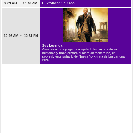
-
El Profesor Chiflado
9:03 AM
10:46 AM
-
10:46 AM
12:31 PM
Soy Leyenda
Años atrás una plaga ha aniquilado la mayoría de los
humanos y transformara el resto en monstruos, un
sobreviviente solitario de Nueva York trata de buscar una
cura.