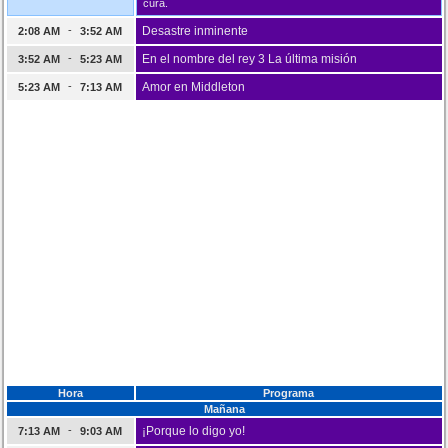
cura.
-
Desastre inminente
2:08 AM
3:52 AM
-
En el nombre del rey 3 La última misión
3:52 AM
5:23 AM
-
Amor en Middleton
5:23 AM
7:13 AM
Hora
Programa
Mañana
-
¡Porque lo digo yo!
7:13 AM
9:03 AM