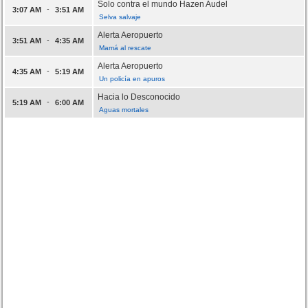
Solo contra el mundo Hazen Audel
-
3:07 AM
3:51 AM
Selva salvaje
Alerta Aeropuerto
-
3:51 AM
4:35 AM
Mamá al rescate
Alerta Aeropuerto
-
4:35 AM
5:19 AM
Un policía en apuros
Hacia lo Desconocido
-
5:19 AM
6:00 AM
Aguas mortales