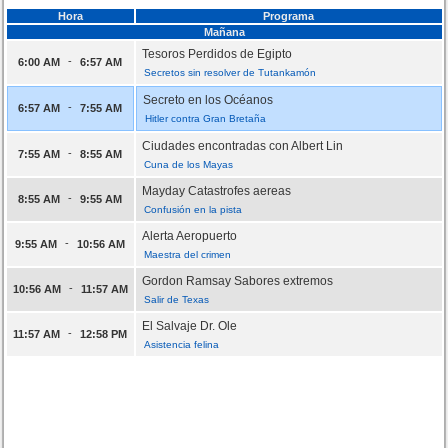
Hora
Programa
Mañana
Tesoros Perdidos de Egipto
-
6:00 AM
6:57 AM
Secretos sin resolver de Tutankamón
Secreto en los Océanos
-
6:57 AM
7:55 AM
Hitler contra Gran Bretaña
Ciudades encontradas con Albert Lin
-
7:55 AM
8:55 AM
Cuna de los Mayas
Mayday Catastrofes aereas
-
8:55 AM
9:55 AM
Confusión en la pista
Alerta Aeropuerto
-
9:55 AM
10:56 AM
Maestra del crimen
Gordon Ramsay Sabores extremos
-
10:56 AM
11:57 AM
Salir de Texas
El Salvaje Dr. Ole
-
11:57 AM
12:58 PM
Asistencia felina