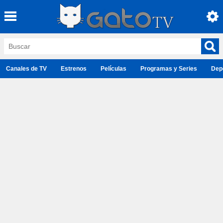
Canales de TV
Estrenos
Películas
Programas y Series
Dep