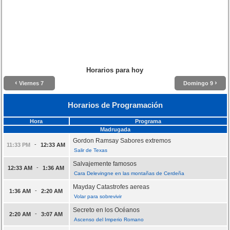
Horarios para hoy
‹
›
Viernes 7
Domingo 9
Horarios de Programación
Hora
Programa
Madrugada
Gordon Ramsay Sabores extremos
-
11:33 PM
12:33 AM
Salir de Texas
Salvajemente famosos
-
12:33 AM
1:36 AM
Cara Delevingne en las montañas de Cerdeña
Mayday Catastrofes aereas
-
1:36 AM
2:20 AM
Volar para sobrevivir
Secreto en los Océanos
-
2:20 AM
3:07 AM
Ascenso del Imperio Romano