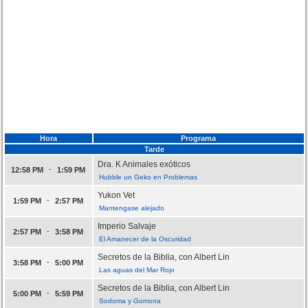
Hora
Programa
Tarde
Dra. K Animales exóticos
-
12:58 PM
1:59 PM
Hubble un Geko en Problemas
Yukon Vet
-
1:59 PM
2:57 PM
Mantengase alejado
Imperio Salvaje
-
2:57 PM
3:58 PM
El Amanecer de la Oscuridad
Secretos de la Biblia, con Albert Lin
-
3:58 PM
5:00 PM
Las aguas del Mar Rojo
Secretos de la Biblia, con Albert Lin
-
5:00 PM
5:59 PM
Sodoma y Gomorra