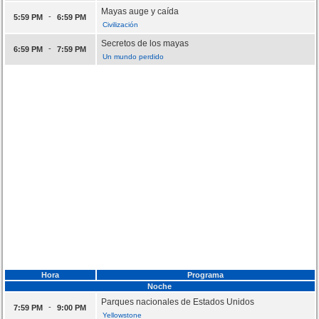
Mayas auge y caída
-
5:59 PM
6:59 PM
Civilización
Secretos de los mayas
-
6:59 PM
7:59 PM
Un mundo perdido
Hora
Programa
Noche
Parques nacionales de Estados Unidos
-
7:59 PM
9:00 PM
Yellowstone