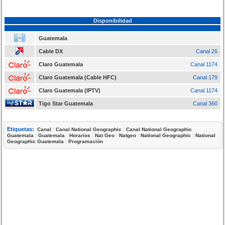
Disponibilidad
Guatemala
Cable DX
Canal 26
Claro Guatemala
Canal 1174
Claro Guatemala (Cable HFC)
Canal 179
Claro Guatemala (IPTV)
Canal 1174
Tigo Star Guatemala
Canal 360
Etiquetas:
|
|
Canal
Canal National Geographic
Canal National Geographic
|
|
|
|
|
|
Guatemala
Guatemala
Horarios
Nat Geo
Natgeo
National Geographic
National
|
Geographic Guatemala
Programación