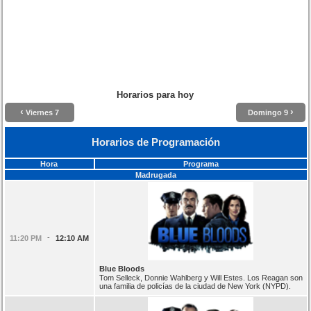
Horarios para hoy
‹
›
Viernes 7
Domingo 9
Horarios de Programación
Hora
Programa
Madrugada
-
11:20 PM
12:10 AM
Blue Bloods
Tom Selleck, Donnie Wahlberg y Will Estes. Los Reagan son
una familia de policías de la ciudad de New York (NYPD).