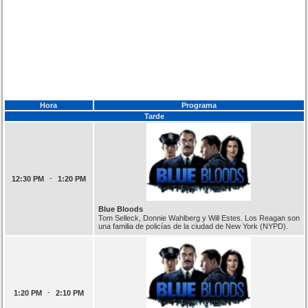
Hora
Programa
Tarde
-
12:30 PM
1:20 PM
Blue Bloods
Tom Selleck, Donnie Wahlberg y Will Estes. Los Reagan son
una familia de policías de la ciudad de New York (NYPD).
-
1:20 PM
2:10 PM