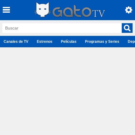
Canales de TV
Estrenos
Películas
Programas y Series
Dep