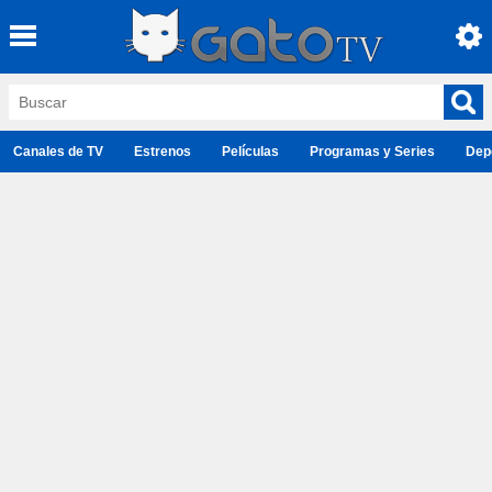
Canales de TV
Estrenos
Películas
Programas y Series
Dep