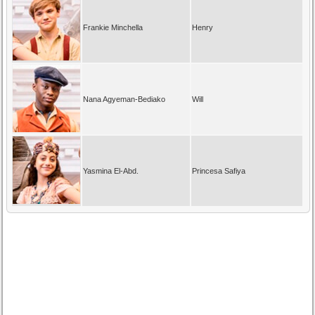
Frankie Minchella
Henry
Nana Agyeman-Bediako
Will
Yasmina El-Abd.
Princesa Safiya