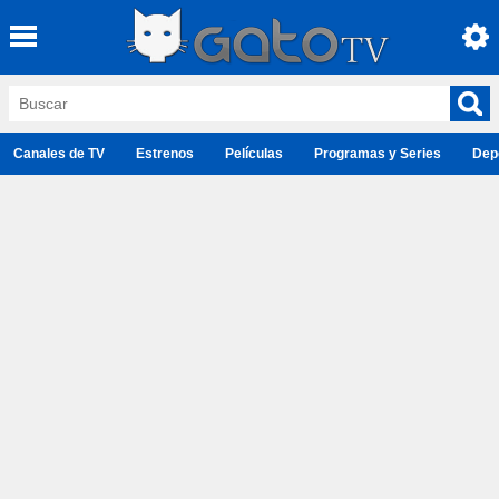
Canales de TV
Estrenos
Películas
Programas y Series
Dep