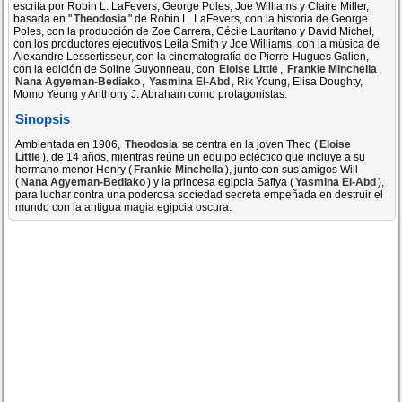
escrita por Robin L. LaFevers, George Poles, Joe Williams y Claire Miller,
basada en "
Theodosia
" de Robin L. LaFevers, con la historia de George
Poles, con la producción de Zoe Carrera, Cécile Lauritano y David Michel,
con los productores ejecutivos Leila Smith y Joe Williams, con la música de
Alexandre Lessertisseur, con la cinematografía de Pierre-Hugues Galien,
con la edición de Soline Guyonneau, con
Eloise Little
,
Frankie Minchella
,
Nana Agyeman-Bediako
,
Yasmina El-Abd
, Rik Young, Elisa Doughty,
Momo Yeung y Anthony J. Abraham como protagonistas.
Sinopsis
Ambientada en 1906,
Theodosia
se centra en la joven Theo (
Eloise
Little
), de 14 años, mientras reúne un equipo ecléctico que incluye a su
hermano menor Henry (
Frankie Minchella
), junto con sus amigos Will
(
Nana Agyeman-Bediako
) y la princesa egipcia Safiya (
Yasmina El-Abd
),
para luchar contra una poderosa sociedad secreta empeñada en destruir el
mundo con la antigua magia egipcia oscura.