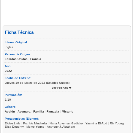
Ficha Técnica
Idioma Original:
Inglés
Paises de Origen:
Estados Unidos
|
Francia
Año:
2022
Fecha de Estreno:
Jueves 10 de Marzo de 2022 (Estados Unidos)
Ver Fechas ➨
Puntuación:
6/10
Género:
Acción
|
Aventura
|
Familia
|
Fantasía
|
Misterio
Protagonistas (Elenco):
Eloise Little
|
Frankie Minchella
|
Nana Agyeman-Bediako
|
Yasmina El-Abd
|
Rik Young
|
Elisa Doughty
|
Momo Yeung
|
Anthony J. Abraham