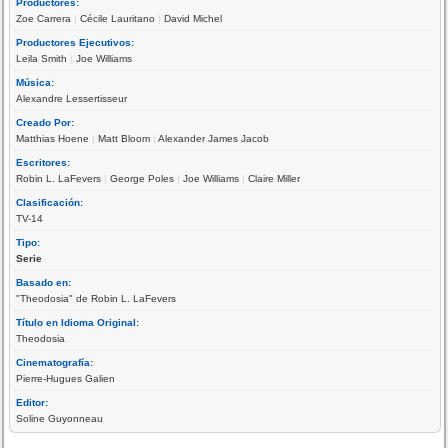
Productores:
Zoe Carrera
|
Cécile Lauritano
|
David Michel
Productores Ejecutivos:
Leila Smith
|
Joe Williams
Música:
Alexandre Lessertisseur
Creado Por:
Matthias Hoene
|
Matt Bloom
|
Alexander James Jacob
Escritores:
Robin L. LaFevers
|
George Poles
|
Joe Williams
|
Claire Miller
Clasificación:
TV-14
Tipo:
Serie
Basado en:
"Theodosia" de Robin L. LaFevers
Título en Idioma Original:
Theodosia
Cinematografía:
Pierre-Hugues Galien
Editor:
Soline Guyonneau