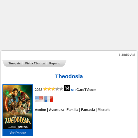
7:38:59 AM
Sinopsis
Ficha Técnica
Reparto
Theodosia
en
2022
GatoTV.com
|
|
|
|
Acción
Aventura
Familia
Fantasía
Misterio
Ver Poster