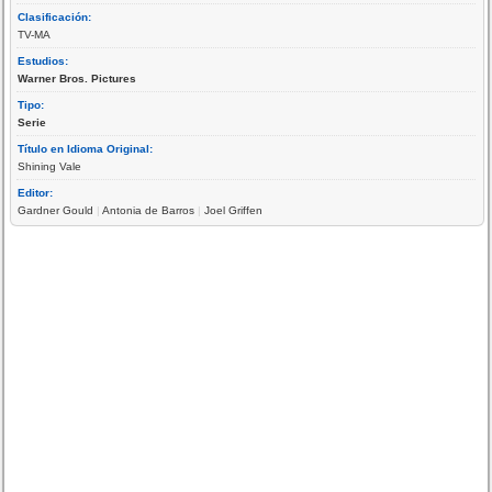
Clasificación:
TV-MA
Estudios:
Warner Bros. Pictures
Tipo:
Serie
Título en Idioma Original:
Shining Vale
Editor:
Gardner Gould
|
Antonia de Barros
|
Joel Griffen