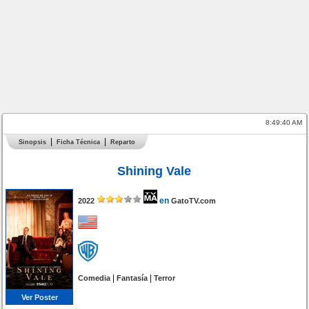
8:49:40 AM
Sinopsis
Ficha Técnica
Reparto
Shining Vale
en
2022
GatoTV.com
|
|
Comedia
Fantasía
Terror
Ver Poster