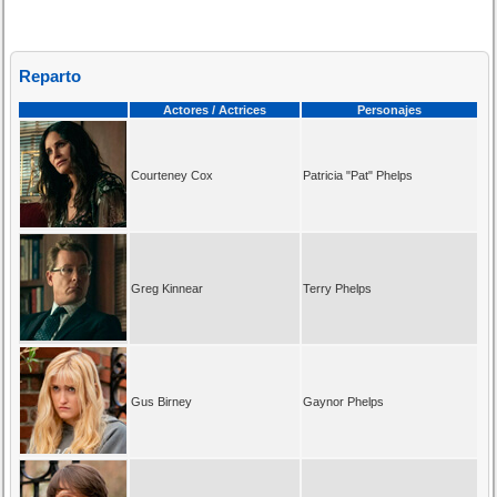
Reparto
Actores / Actrices
Personajes
Courteney Cox
Patricia "Pat" Phelps
Greg Kinnear
Terry Phelps
Gus Birney
Gaynor Phelps