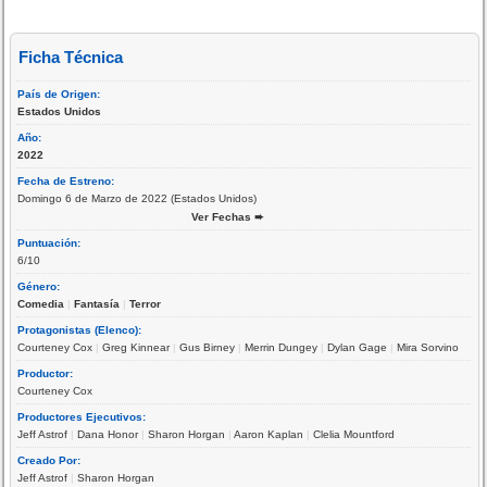
Ficha Técnica
País de Origen:
Estados Unidos
Año:
2022
Fecha de Estreno:
Domingo 6 de Marzo de 2022 (Estados Unidos)
Ver Fechas ➨
Puntuación:
6/10
Género:
Comedia
|
Fantasía
|
Terror
Protagonistas (Elenco):
Courteney Cox
|
Greg Kinnear
|
Gus Birney
|
Merrin Dungey
|
Dylan Gage
|
Mira Sorvino
Productor:
Courteney Cox
Productores Ejecutivos:
Jeff Astrof
|
Dana Honor
|
Sharon Horgan
|
Aaron Kaplan
|
Clelia Mountford
Creado Por:
Jeff Astrof
|
Sharon Horgan