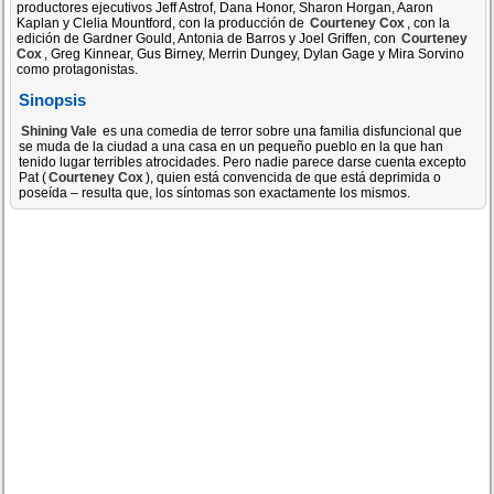
productores ejecutivos Jeff Astrof, Dana Honor, Sharon Horgan, Aaron
Kaplan y Clelia Mountford, con la producción de
Courteney Cox
, con la
edición de Gardner Gould, Antonia de Barros y Joel Griffen, con
Courteney
Cox
, Greg Kinnear, Gus Birney, Merrin Dungey, Dylan Gage y Mira Sorvino
como protagonistas.
Sinopsis
Shining Vale
es una comedia de terror sobre una familia disfuncional que
se muda de la ciudad a una casa en un pequeño pueblo en la que han
tenido lugar terribles atrocidades. Pero nadie parece darse cuenta excepto
Pat (
Courteney Cox
), quien está convencida de que está deprimida o
poseída – resulta que, los síntomas son exactamente los mismos.