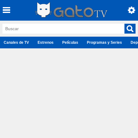
Canales de TV
Estrenos
Películas
Programas y Series
Dep