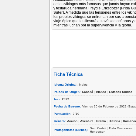
de los vikingos más famosos que jamás hayan exist
y testaruda hermana Freydis Eriksdotter (
Frida G
Suter
). A medida que las tensiones entre los viki
los propios vikingos se enfrentan por sus creencia
viaje épico que los llevará a través de océanos y 
mientras luchan por la supervivencia y la gloria.
Ficha Técnica
Idioma Original:
Inglés
Paises de Origen:
Canadá
|
Irlanda
|
Estados Unidos
Año:
2022
Fecha de Estreno:
Viernes 25 de Febrero de 2022 (Esta
Puntuación:
7/10
Género:
Acción
|
Aventura
|
Drama
|
Historia
|
Romanc
Sam Corlett
|
Frida Gustavsson
Protagonistas (Elenco):
Henderson