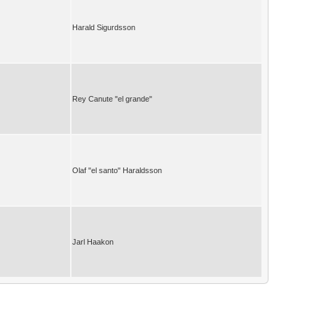
Harald Sigurdsson
Rey Canute "el grande"
Olaf "el santo" Haraldsson
Jarl Haakon