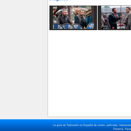
La guía de Televisión en Español de series, películas, telenov
Panamá, Paragu