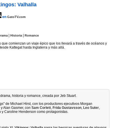
kingos: Valhalla
en
GatoTV.com
|
|
rama
Historia
Romance
s que comienzan un viaje épico que los llevará a través de océanos y
esde Kattegat hasta Inglaterra y más allá.
 drama, historia y romance, creada por Jeb Stuart.
gs" de Michael Hirst, con los productores ejecutivos Morgan
sh y Alan Gasmer, con
Sam Corlett
,
Frida Gustavsson
,
Leo Suter
,
 y Caroline Henderson como protagonistas.
 siglo XI,
Vikingos: Valhalla
narra las heroicas aventuras de algunos