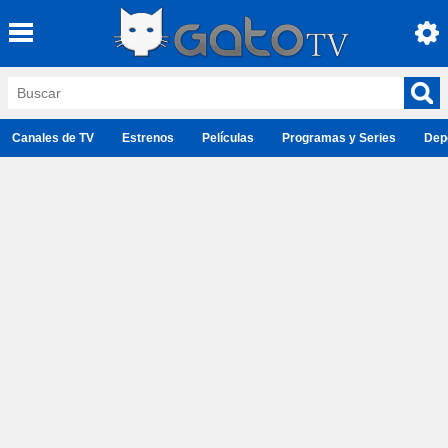
Canales de TV
Estrenos
Películas
Programas y Series
Dep