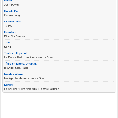
Música:
John Powell
Creado Por:
Donnie Long
Clasificación:
TV-PG
Estudios:
Blue Sky Studios
Tipo:
Serie
Título en Español:
La Era de Hielo: Las Aventuras de Scrat
Título en Idioma Original:
Ice Age: Scrat Tales
Nombre Alterno:
Ice Age, las desventuras de Scrat
Editor:
Harry Hitner
|
Tim Nordquist
|
James Palumbo