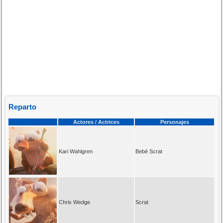
Reparto
Actores / Actrices
Personajes
Kari Wahlgren
Bebé Scrat
Chris Wedge
Scrat