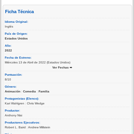
Ficha Técnica
Idioma Original:
Inglés
País de Origen:
Estados Unidos
Año:
2022
Fecha de Estreno:
Miércoles 13 de Abril de 2022 (Estados Unidos)
Ver Fechas ➨
Puntuación:
8/10
Género:
Animación
|
Comedia
|
Familia
Protagonistas (Elenco):
Kari Wahlgren
|
Chris Wedge
Productor:
Anthony Nisi
Productores Ejecutivos:
Robert L. Baird
|
Andrew Millstein