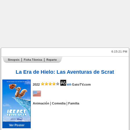
6:15:21 PM
Sinopsis
Ficha Técnica
Reparto
La Era de Hielo: Las Aventuras de Scrat
en
2022
GatoTV.com
|
|
Animación
Comedia
Familia
Ver Poster