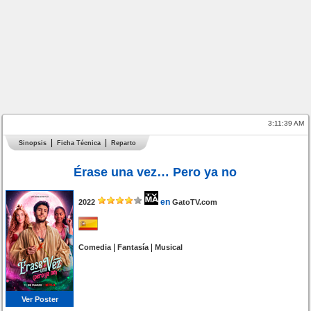
3:11:39 AM
Sinopsis
Ficha Técnica
Reparto
Érase una vez… Pero ya no
en
2022
GatoTV.com
|
|
Comedia
Fantasía
Musical
Ver Poster