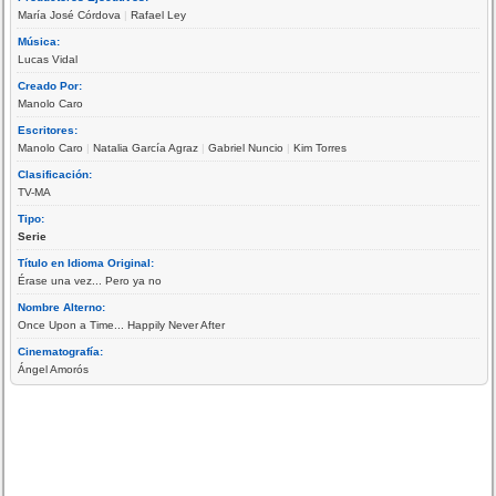
María José Córdova
|
Rafael Ley
Música:
Lucas Vidal
Creado Por:
Manolo Caro
Escritores:
Manolo Caro
|
Natalia García Agraz
|
Gabriel Nuncio
|
Kim Torres
Clasificación:
TV-MA
Tipo:
Serie
Título en Idioma Original:
Érase una vez... Pero ya no
Nombre Alterno:
Once Upon a Time... Happily Never After
Cinematografía:
Ángel Amorós