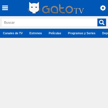
Canales de TV
Estrenos
Películas
Programas y Series
Dep