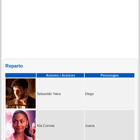
Reparto
Actores / Actrices
Personajes
Sebastián Yatra
Diego
Nía Correia
Juana