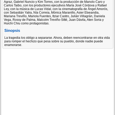
Agraz, Gabriel Nuncio y Kim Torres, con la producción de Manolo Caro y
Carlos Taibo, con los productores ejecutivos María José Córdova y Rafael
Ley, con la música de Lucas Vidal, con la cinematografía de Ángel Amorós,
con Sebastián Yatra, Nía Correia, Mónica Maranillo, Asier Etxeandia,
Mariana Treviño, Mariola Fuentes, Itziar Castro, Julián Villagrán, Daniela
Vega, Rossy de Palma, Malcolm Treviño-Sitté, Juan Dávila, Aten Soria y
Huichi Chiu como protagonistas.
Sinopsis
La tragedia los obligo a separarse. Ahora, deben reencontrarse en otra vida
para romper el hechizo que pesa sobre su pueblo, donde nadie puede
enamorarse.