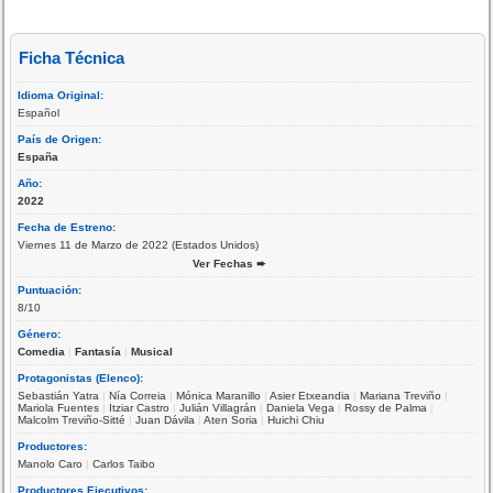
Ficha Técnica
Idioma Original:
Español
País de Origen:
España
Año:
2022
Fecha de Estreno:
Viernes 11 de Marzo de 2022 (Estados Unidos)
Ver Fechas ➨
Puntuación:
8/10
Género:
Comedia
|
Fantasía
|
Musical
Protagonistas (Elenco):
Sebastián Yatra
|
Nía Correia
|
Mónica Maranillo
|
Asier Etxeandia
|
Mariana Treviño
|
Mariola Fuentes
|
Itziar Castro
|
Julián Villagrán
|
Daniela Vega
|
Rossy de Palma
|
Malcolm Treviño-Sitté
|
Juan Dávila
|
Aten Soria
|
Huichi Chiu
Productores:
Manolo Caro
|
Carlos Taibo
Productores Ejecutivos: