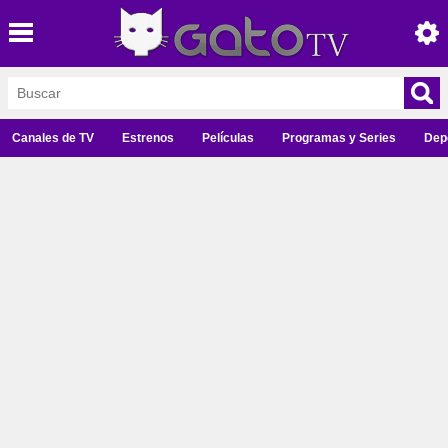
Canales de TV
Estrenos
Películas
Programas y Series
Dep