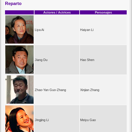
Reparto
Actores / Actrices
Personajes
Liya Ai
Haiyan Li
Jiang Du
Hao Shen
Zhao-Yan Guo-Zhang
Xinjian Zhang
Jingjing Li
Meiyu Gao