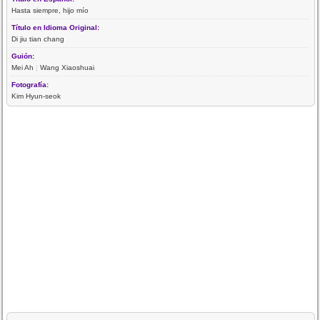
Hasta siempre, hijo mío
Título en Idioma Original:
Di jiu tian chang
Guión:
Mei Ah
|
Wang Xiaoshuai
Fotografía:
Kim Hyun-seok