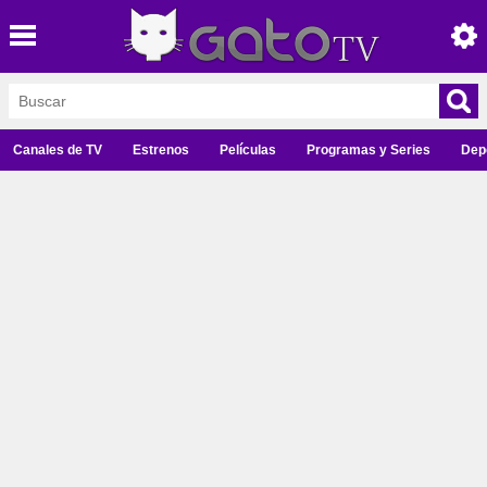
Canales de TV
Estrenos
Películas
Programas y Series
Dep