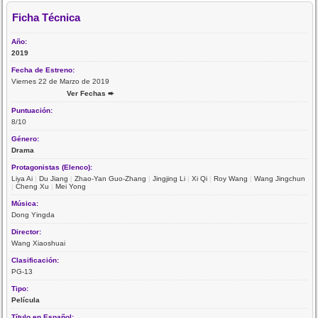
Ficha Técnica
Año:
2019
Fecha de Estreno:
Viernes 22 de Marzo de 2019
Ver Fechas ➨
Puntuación:
8/10
Género:
Drama
Protagonistas (Elenco):
Liya Ai
|
Du Jiang
|
Zhao-Yan Guo-Zhang
|
Jingjing Li
|
Xi Qi
|
Roy Wang
|
Wang Jingchun
|
Cheng Xu
|
Mei Yong
Música:
Dong Yingda
Director:
Wang Xiaoshuai
Clasificación:
PG-13
Tipo:
Película
Título en Español: