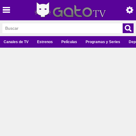
Canales de TV
Estrenos
Películas
Programas y Series
Dep