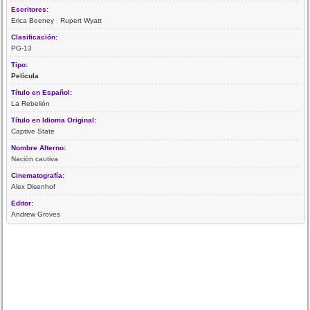
Escritores:
Erica Beeney
|
Rupert Wyatt
Clasificación:
PG-13
Tipo:
Película
Título en Español:
La Rebelión
Título en Idioma Original:
Captive State
Nombre Alterno:
Nación cautiva
Cinematografía:
Alex Disenhof
Editor:
Andrew Groves