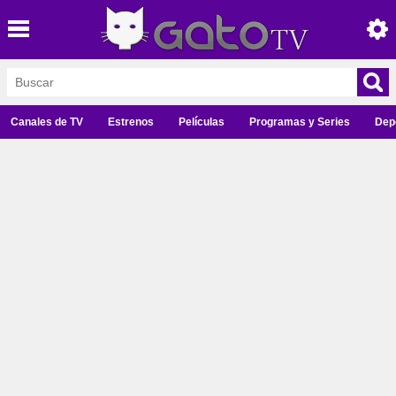
Canales de TV
Estrenos
Películas
Programas y Series
Dep