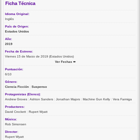
Ficha Técnica
Idioma Original:
Inglés
País de Origen:
Estados Unidos
Año:
2019
Fecha de Estreno:
Viernes 15 de Marzo de 2019 (Estados Unidos)
Ver Fechas ➨
Puntuación:
6/10
Género:
Ciencia Ficción
|
Suspenso
Protagonistas (Elenco):
Andrew Groves
|
Ashton Sanders
|
Jonathan Majors
|
Machine Gun Kelly
|
Vera Farmiga
Productores:
David Crockett
|
Rupert Wyatt
Música:
Rob Simonsen
Director:
Rupert Wyatt