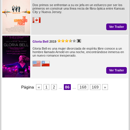
Dos primos se enfrentan a su ex jefa en un esfuerzo por ser los
primeros en construir una línea recta de fibra óptica entre Kansas
City y Nueva Jersey.
Ver Trailer
Gloria Bell
2019
Gloria Bell es una mujer divorciada de espíritu libre conoce a un
hombre llamado Arnold en una noche, encontrándose inmersa en
un nuevo romance inesperado.
Ver Trailer
Página
«
1
2
...
86
...
168
169
»