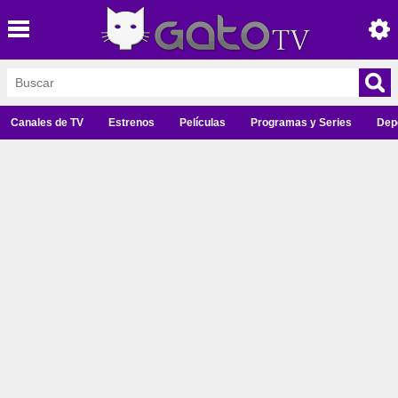
Canales de TV
Estrenos
Películas
Programas y Series
Dep