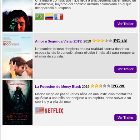
Una madre con sus dos hijos llega a una pequeña isla en medio de
la Amazonia, huyeron del conflicto armado colombiano en el que
desapareció su esposo.
Ver Trailer
Amor a Segunda Vista (2019)
2019
Un escritor exitoso despierta en una realidad alterna donde su
esposa jamás lo conoció, ahora él debe ir más allá para recuperar
el amor de su vida.
Ver Trailer
La Posesión de Mercy Black
2019
Marina luego de pasar varios años en una institución mental tras
apuñalar a una niña por conjurar a un espíritu, debe salvar a su
sobrino y a ella del ente.
Ver Trailer