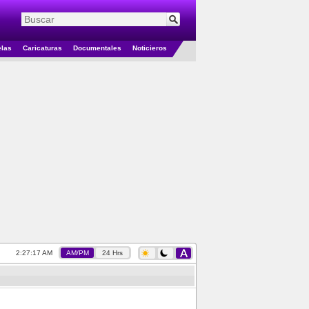
elas
Caricaturas
Documentales
Noticieros
2:27:18 AM
AM/PM
24 Hrs