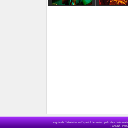
La guía de Televisión en Español de series, películas, telenov
Panamá, Paragu