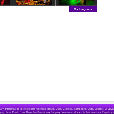
Ver Imágenes
elas y programas de televisión para Argentina, Bolivia, Chile, Colombia, Costa Rica, Cuba, Ecuador, El Sa
ay, Perú, Puerto Rico, República Dominicana, Uruguay, Venezuela, el resto de Latinoamérica, España y e