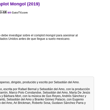
plot Mongol (2019)
en
GatoTV.com
o debe investigar sobre el complot mongol para asesinar al
stados Unidos antes de que llegue a suelo mexicano.
uspenso, dirigido, producido y escrito por Sebastián del Amo.
o, escrita por Rafael Bernal y Sebastián del Amo, con la producción
 Barrón, Marco Polo Constandse, Sebastián del Amo, María De Jesús
a y Bárbara Mori, con la música de Gus Reyes, Andrés Sánchez y
 Cantú, Sebastián del Amo y Branko Gómez Palacio, con Eugenio
n del Amo, Ari Brickman, Roberto Sosa, Gustavo Sánchez Parra y