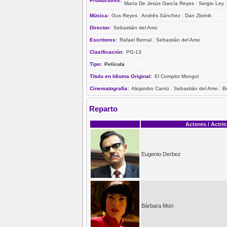
Productores:
María De Jesús García Reyes
|
Sergio Ley
Música:
Gus Reyes
|
Andrés Sánchez
|
Dan Zlotnik
Director:
Sebastián del Amo
Escritores:
Rafael Bernal
|
Sebastián del Amo
Clasificación:
PG-13
Tipo:
Película
Título en Idioma Original:
El Complot Mongol
Cinematografía:
Alejandro Cantú
|
Sebastián del Amo
|
B
Reparto
Actores / Actri
Eugenio Derbez
Bárbara Mori