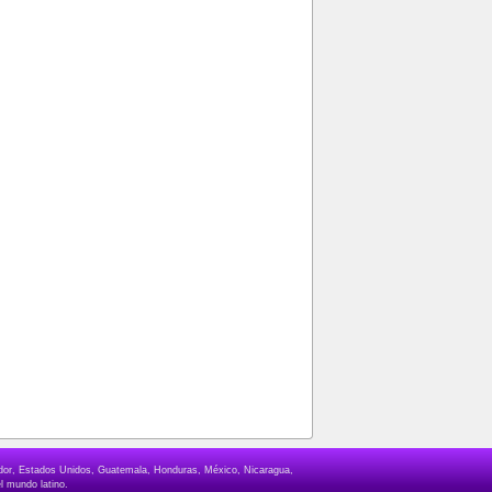
lvador, Estados Unidos, Guatemala, Honduras, México, Nicaragua,
l mundo latino.