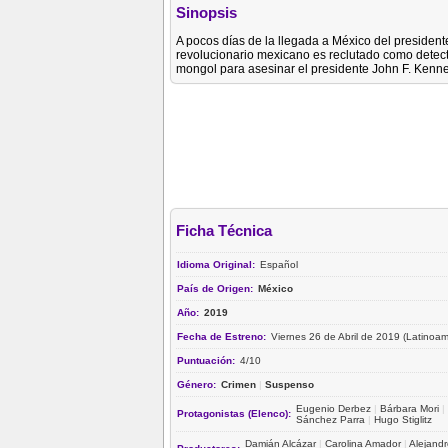
Sinopsis
A pocos días de la llegada a México del presidente
revolucionario mexicano es reclutado como detecti
mongol para asesinar el presidente John F. Kenne
Ficha Técnica
Idioma Original:
Español
País de Origen:
México
Año:
2019
Fecha de Estreno:
Viernes 26 de Abril de 2019 (Latinoam
Puntuación:
4/10
Género:
Crimen
|
Suspenso
Eugenio Derbez
|
Bárbara Mori
|
Protagonistas (Elenco):
Sánchez Parra
|
Hugo Stiglitz
Damián Alcázar
|
Carolina Amador
|
Alejandr