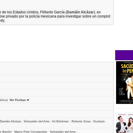
 de los Estados Unidos, Filiberto García (
Damián Alcázar
), ex
ve privado por la policía mexicana para investigar sobre un complot
dy.
érica)
Ver Fechas ➨
Damián Alcázar
|
Sebastián del Amo
|
Ari Brickman
|
Roberto Sosa
|
Gustavo
o Barrón
|
Marco Polo Constandse
|
Sebastián del Amo
|