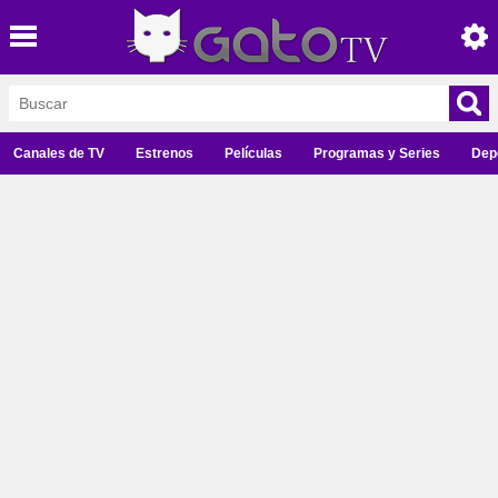
Canales de TV
Estrenos
Películas
Programas y Series
Dep