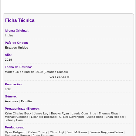
Ficha Técnica
Idioma Original:
Inglés
País de Origen:
Estados Unidos
Año:
2019
Fecha de Estreno:
Martes 16 de Abril de 2019 (Estados Unidos)
Ver Fechas ➨
Puntuación:
6/10
Género:
Aventura
|
Familia
Protagonistas (Elenco):
Kyler Charles Beck
|
Jamie Loy
|
Brooks Ryan
|
Laurie Cummings
|
Thomas Rivas
|
Michael Gibbons
|
Lisandro Boccacci
|
C. Neil Davenport
|
Lucas Ross
|
Brian Hooper
|
Johnny Horn
Productores:
Ryan Bellgardt
|
Galen Christy
|
Chris Hoyt
|
Josh McKamie
|
Jerome Reygner-Kalfon
|
Sebastien Semon
|
Andy Swanson