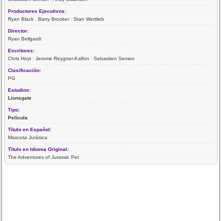
Productores Ejecutivos:
Ryan Black
|
Barry Brooker
|
Stan Wertlieb
Director:
Ryan Bellgardt
Escritores:
Chris Hoyt
|
Jerome Reygner-Kalfon
|
Sebastien Semon
Clasificación:
PG
Estudios:
Lionsgate
Tipo:
Película
Título en Español:
Mascota Jurásica
Título en Idioma Original:
The Adventures of Jurassic Pet