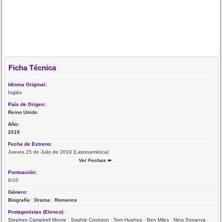
Ficha Técnica
Idioma Original:
Inglés
País de Origen:
Reino Unido
Año:
2019
Fecha de Estreno:
Jueves 25 de Julio de 2019 (Latinoamérica)
Ver Fechas ➨
Puntuación:
6/10
Género:
Biografía
|
Drama
|
Romance
Protagonistas (Elenco):
Stephen Campbell Moore
|
Sophie Cookson
|
Tom Hughes
|
Ben Miles
|
Nina Sosanya
|