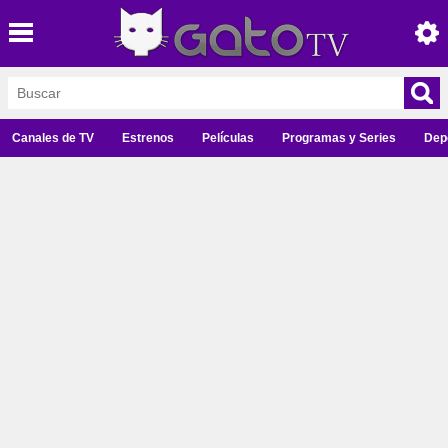
Canales de TV
Estrenos
Películas
Programas y Series
Dep