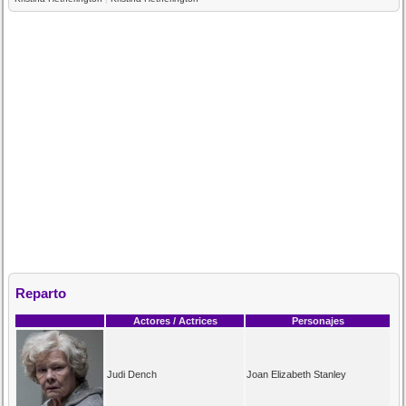
Reparto
Actores / Actrices
Personajes
Judi Dench
Joan Elizabeth Stanley