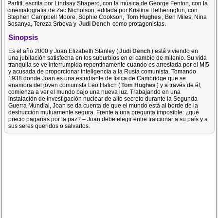
Parfitt, escrita por Lindsay Shapero, con la música de George Fenton, con la
cinematografía de Zac Nicholson, editada por Kristina Hetherington, con
Stephen Campbell Moore, Sophie Cookson,
Tom Hughes
, Ben Miles, Nina
Sosanya, Tereza Srbova y
Judi Dench
como protagonistas.
Sinopsis
Es el año 2000 y Joan Elizabeth Stanley (
Judi Dench
) está viviendo en
una jubilación satisfecha en los suburbios en el cambio de milenio. Su vida
tranquila se ve interrumpida repentinamente cuando es arrestada por el MI5
y acusada de proporcionar inteligencia a la Rusia comunista. Tomando
1938 donde Joan es una estudiante de física de Cambridge que se
enamora del joven comunista Leo Halich (
Tom Hughes
) y a través de él,
comienza a ver el mundo bajo una nueva luz. Trabajando en una
instalación de investigación nuclear de alto secreto durante la Segunda
Guerra Mundial, Joan se da cuenta de que el mundo está al borde de la
destrucción mutuamente segura. Frente a una pregunta imposible: ¿qué
precio pagarías por la paz? – Joan debe elegir entre traicionar a su país y a
sus seres queridos o salvarlos.