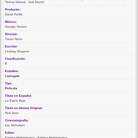
Tereza Srbova
|
Judi Dench
Productor:
David Parfitt
Música:
George Fenton
Director:
Trevor Nunn
Escritor:
Lindsay Shapero
Clasificación:
R
Estudios:
Lionsgate
Tipo:
Película
Título en Español:
La Espía Roja
Título en Idioma Original:
Red Joan
Cinematografía:
Zac Nicholson
Editor:
Kristina Hetherington
|
Kristina Hetherington