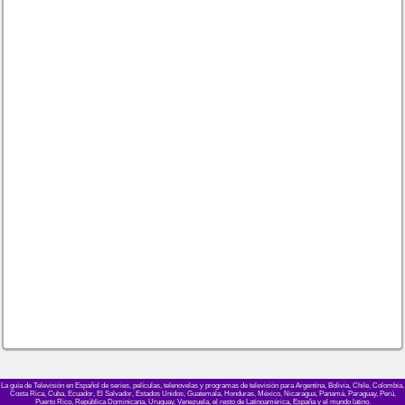
La guía de Televisión en Español de series, películas, telenovelas y programas de televisión para Argentina, Bolivia, Chile, Colombia,
Costa Rica, Cuba, Ecuador, El Salvador, Estados Unidos, Guatemala, Honduras, México, Nicaragua, Panamá, Paraguay, Perú,
Puerto Rico, República Dominicana, Uruguay, Venezuela, el resto de Latinoamérica, España y el mundo latino.