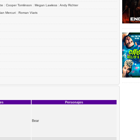
tte
|
Cooper Tomlinson
|
Megan Lawless
|
Andy Richter
tian Mercuri
|
Roman Viaris
ces
Personajes
Bear