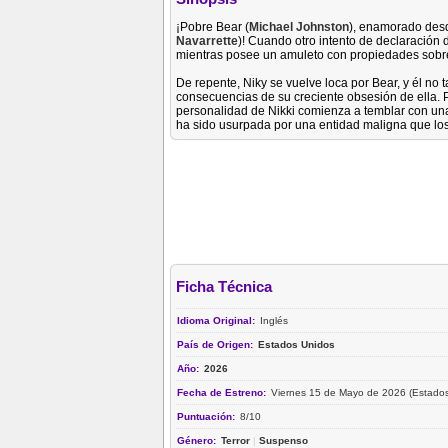
¡Pobre Bear (
Michael Johnston
), enamorado desd
Navarrette
)! Cuando otro intento de declaración
mientras posee un amuleto con propiedades sobren
De repente, Niky se vuelve loca por Bear, y él no
consecuencias de su creciente obsesión de ella. P
personalidad de Nikki comienza a temblar con una
ha sido usurpada por una entidad maligna que lo
Ficha Técnica
Idioma Original:
Inglés
País de Origen:
Estados Unidos
Año:
2026
Fecha de Estreno:
Viernes 15 de Mayo de 2026 (Estados
Puntuación:
8/10
Género:
Terror
|
Suspenso