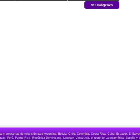
Ver Imágenes
elas y programas de televisión para Argentina, Bolivia, Chile, Colombia, Costa Rica, Cuba, Ecuador, El Sa
ay, Perú, Puerto Rico, República Dominicana, Uruguay, Venezuela, el resto de Latinoamérica, España y e