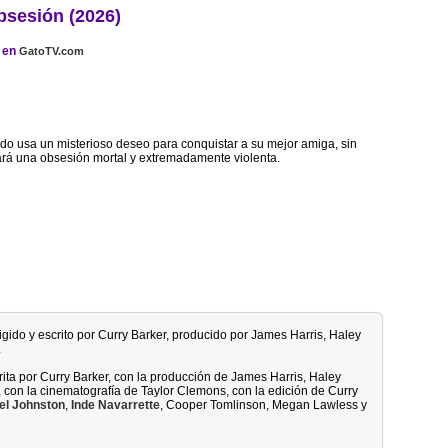
bsesión (2026)
en
GatoTV.com
o usa un misterioso deseo para conquistar a su mejor amiga, sin
rá una obsesión mortal y extremadamente violenta.
irigido y escrito por Curry Barker, producido por James Harris, Haley
.
rita por Curry Barker, con la producción de James Harris, Haley
 con la cinematografía de Taylor Clemons, con la edición de Curry
el Johnston
,
Inde Navarrette
, Cooper Tomlinson, Megan Lawless y