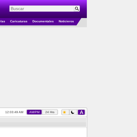
elas
Caricaturas
Documentales
Noticieros
12:03:49 AM
AM/PM
24 Hrs