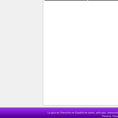
La guía de Televisión en Español de series, películas, telenov
Panamá, Paragu