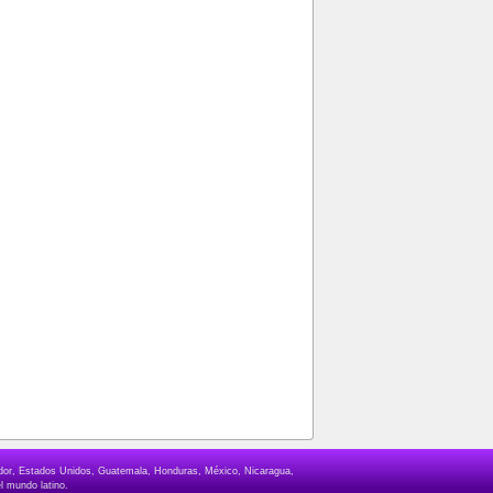
lvador, Estados Unidos, Guatemala, Honduras, México, Nicaragua,
l mundo latino.