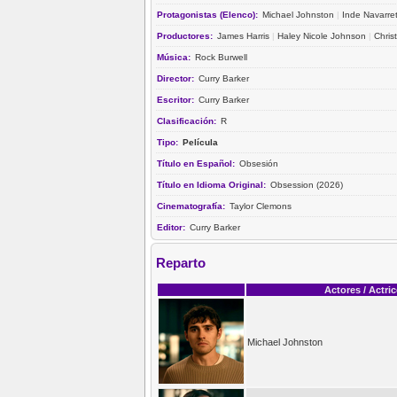
Protagonistas (Elenco):
Michael Johnston
|
Inde Navarre
Productores:
James Harris
|
Haley Nicole Johnson
|
Chris
Música:
Rock Burwell
Director:
Curry Barker
Escritor:
Curry Barker
Clasificación:
R
Tipo:
Película
Título en Español:
Obsesión
Título en Idioma Original:
Obsession (2026)
Cinematografía:
Taylor Clemons
Editor:
Curry Barker
Reparto
Actores / Actri
Michael Johnston