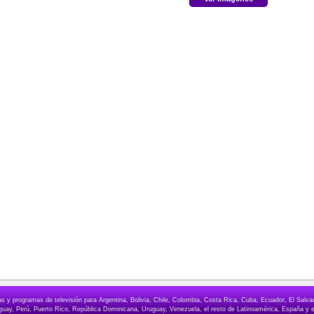
elas y programas de televisión para Argentina, Bolivia, Chile, Colombia, Costa Rica, Cuba, Ecuador, El Sa
ay, Perú, Puerto Rico, República Dominicana, Uruguay, Venezuela, el resto de Latinoamérica, España y e