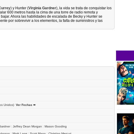
Currey
) y Hunter (
Virginia Gardner
), la vida se trata de conquistar los
alar 600 metros hasta la cima de una torre de radio remota y
bajar. Ahora las habilidades de escalada de Becky y Hunter se
 por sobrevivir a los elementos, la falta de suministros y las
os Unidos)
Ver Fechas ➨
 Gardner
|
Jeffrey Dean Morgan
|
Mason Gooding
Johnson
|
Mark Lane
|
Scott Mann
|
Christian Mercuri