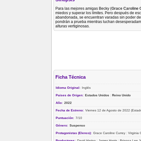
Para las mejores amigas Becky (
Grace Caroline 
miedos y superar los límites. Pero después de esc
abandonada, se encuentran varadas sin poder de 
pondrán a prueba mientras luchan desesperadamente
alturas vertiginosas.
Ficha Técnica
Idioma Original:
Inglés
Paises de Origen:
Estados Unidos
|
Reino Unido
Año:
2022
Fecha de Estreno:
Viernes 12 de Agosto de 2022 (Estad
Puntuación:
7/10
Género:
Suspenso
Protagonistas (Elenco):
Grace Caroline Currey
|
Virginia
Productores:
David Haring
|
James Harris
|
Brianna Lee 