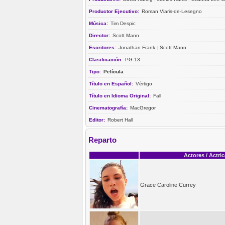
Productor Ejecutivo:
Roman Viaris-de-Lesegno
Música:
Tim Despic
Director:
Scott Mann
Escritores:
Jonathan Frank
|
Scott Mann
Clasificación:
PG-13
Tipo:
Película
Título en Español:
Vértigo
Título en Idioma Original:
Fall
Cinematografía:
MacGregor
Editor:
Robert Hall
Reparto
Actores / Actri
Grace Caroline Currey