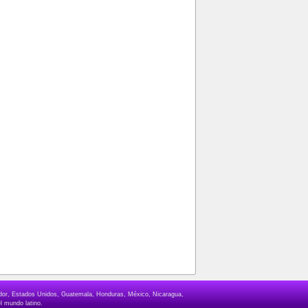
lvador, Estados Unidos, Guatemala, Honduras, México, Nicaragua,
l mundo latino.