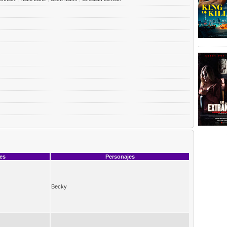
ces
Personajes
Becky