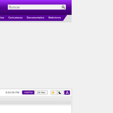
elas
Caricaturas
Documentales
Noticieros
9:04:57 PM
AM/PM
24 Hrs