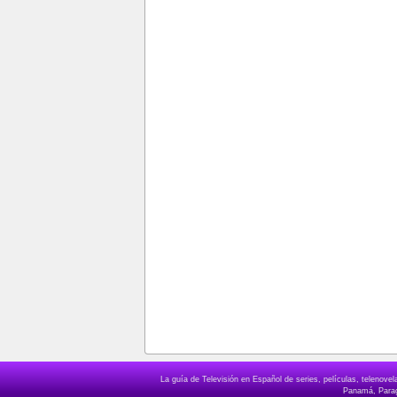
La guía de Televisión en Español de series, películas, telenov
Panamá, Paragu