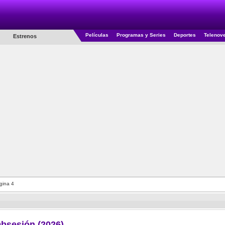
Películas
Programas y Series
Deportes
Telenov
Estrenos
gina 4
bsesión (2026)