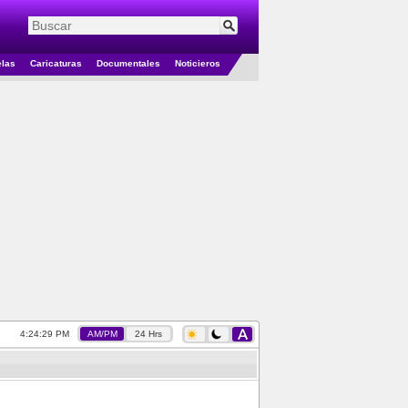
elas
Caricaturas
Documentales
Noticieros
4:24:29 PM
AM/PM
24 Hrs