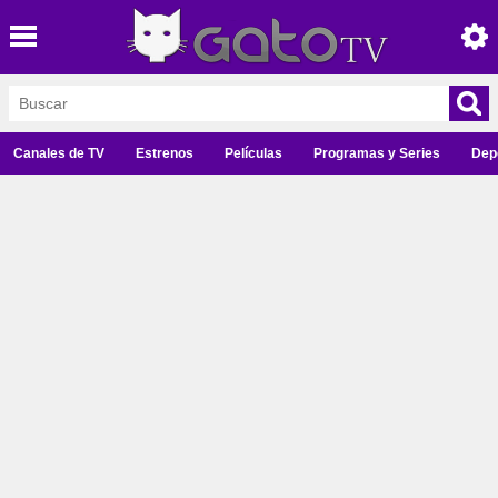
Canales de TV
Estrenos
Películas
Programas y Series
Dep