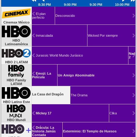
8:30 PM
9:00 PM
9:30 PM
10:00 PM
El plan
Desconocido
perfecto
Cinemax México
Inmaculada
Wicked Por siempre
HBO
Latinoamérica
Nadi
Jurassic World Mundo Jurásico
2
HBO 2 LATAM
Emoji: La
Un Amigo Abominable
Película
HBO Family
LATAM
La Casa del Dragón
The Drama
HBO Latino Este
Mickey 17
Clika
HBO Mundi
Drácula: La
historia Jamás
Exterminio: El Templo de Huesos
Contada