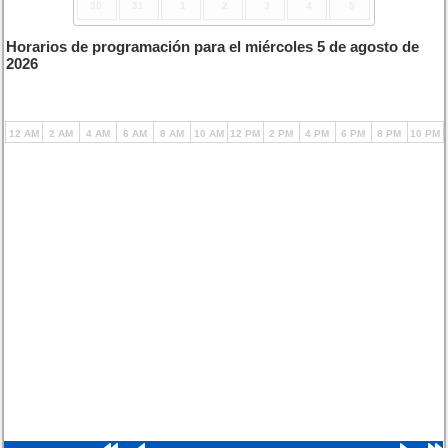
30
31
1
2
3
4
5
Horarios de programación para el miércoles 5 de agosto de
2026
12 AM
2 AM
4 AM
6 AM
8 AM
10 AM
12 PM
2 PM
4 PM
6 PM
8 PM
10 PM