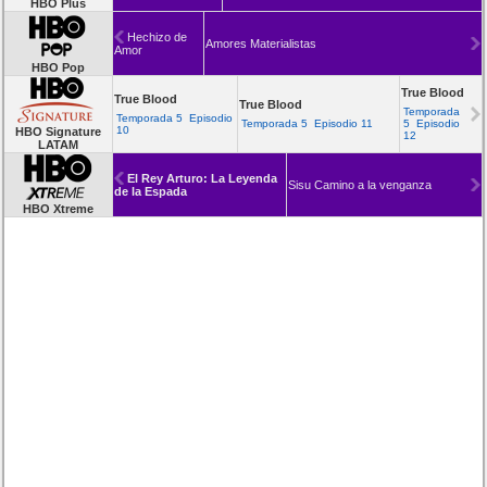
HBO Plus
Hechizo de
Amores Materialistas
Amor
HBO Pop
True Blood
True Blood
True Blood
Temporada
Temporada 5 Episodio
Temporada 5 Episodio 11
5 Episodio
10
HBO Signature
12
LATAM
El Rey Arturo: La Leyenda
Sisu Camino a la venganza
de la Espada
HBO Xtreme