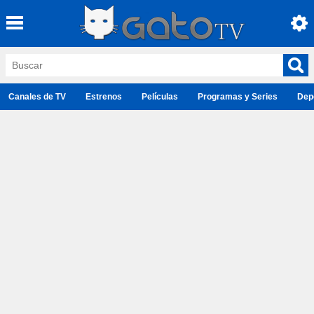
Canales de TV
Estrenos
Películas
Programas y Series
Dep