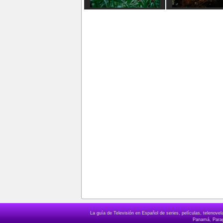
La guía de Televisión en Español de series, películas, telenov
Panamá, Paragu