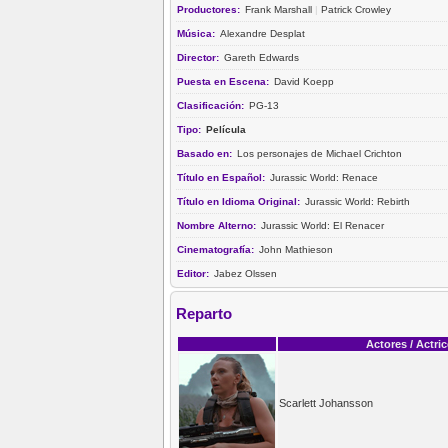
Productores:
Frank Marshall
|
Patrick Crowley
Música:
Alexandre Desplat
Director:
Gareth Edwards
Puesta en Escena:
David Koepp
Clasificación:
PG-13
Tipo:
Película
Basado en:
Los personajes de Michael Crichton
Título en Español:
Jurassic World: Renace
Título en Idioma Original:
Jurassic World: Rebirth
Nombre Alterno:
Jurassic World: El Renacer
Cinematografía:
John Mathieson
Editor:
Jabez Olssen
Reparto
Actores / Actri
Scarlett Johansson