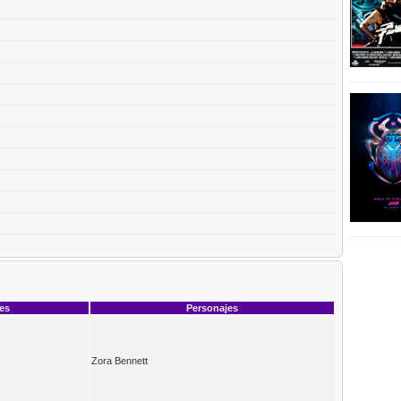
ces
Personajes
Zora Bennett