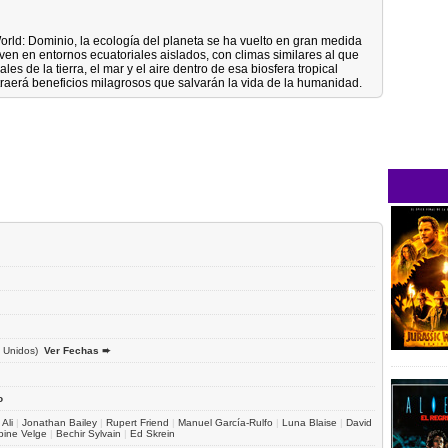
rld: Dominio, la ecología del planeta se ha vuelto en gran medida
ven en entornos ecuatoriales aislados, con climas similares al que
es de la tierra, el mar y el aire dentro de esa biosfera tropical
traerá beneficios milagrosos que salvarán la vida de la humanidad.
 Unidos)
Ver Fechas ➨
o
Ali
|
Jonathan Bailey
|
Rupert Friend
|
Manuel García-Rulfo
|
Luna Blaise
|
David
ppine Velge
|
Bechir Sylvain
|
Ed Skrein