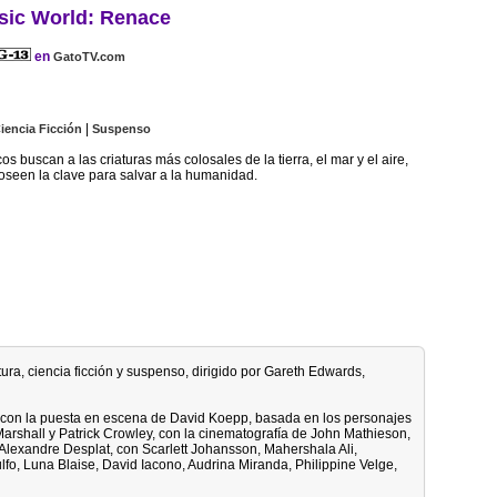
sic World: Renace
en
GatoTV.com
|
iencia Ficción
Suspenso
os buscan a las criaturas más colosales de la tierra, el mar y el aire,
seen la clave para salvar a la humanidad.
tura, ciencia ficción y suspenso, dirigido por Gareth Edwards,
, con la puesta en escena de David Koepp, basada en los personajes
arshall y Patrick Crowley, con la cinematografía de John Mathieson,
 Alexandre Desplat, con Scarlett Johansson, Mahershala Ali,
fo, Luna Blaise, David Iacono, Audrina Miranda, Philippine Velge,