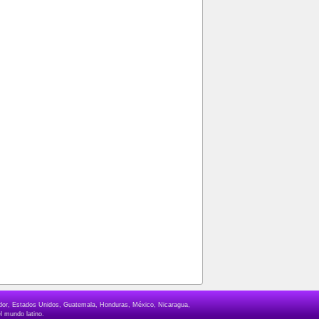
lvador, Estados Unidos, Guatemala, Honduras, México, Nicaragua,
l mundo latino.