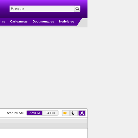
elas
Caricaturas
Documentales
Noticieros
5:55:51 AM
AM/PM
24 Hrs