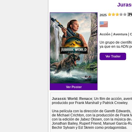
Juras
2025
|
|
Acción
Aventura
C
Un grupo de científic
ya que en su ADN po
Ver Trailer
Ver Poster
Jurassic World: Renace
; Un film de acción, aven
producido por Frank Marshall y Patrick Crowley.
Una película con la dirección de Gareth Edwards
de Michael Crichton, con la producción de Frank M
con la edición de Jabez Olssen, con la música de
Jonathan Bailey, Rupert Friend, Manuel García-Rul
Bechir Sylvain y Ed Skrein como protagonistas.