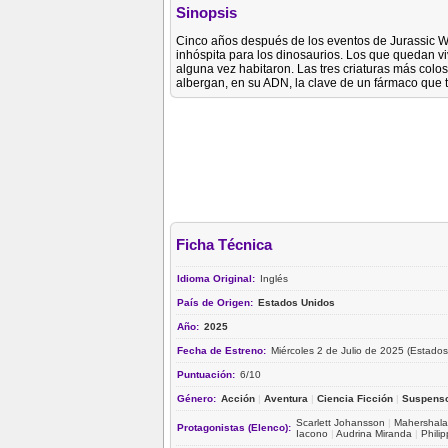
Sinopsis
Cinco años después de los eventos de Jurassic Wo
inhóspita para los dinosaurios. Los que quedan vi
alguna vez habitaron. Las tres criaturas más colosal
albergan, en su ADN, la clave de un fármaco que 
Ficha Técnica
Idioma Original:
Inglés
País de Origen:
Estados Unidos
Año:
2025
Fecha de Estreno:
Miércoles 2 de Julio de 2025 (Estados
Puntuación:
6/10
Género:
Acción
|
Aventura
|
Ciencia Ficción
|
Suspens
Scarlett Johansson
|
Mahershala 
Protagonistas (Elenco):
Iacono
|
Audrina Miranda
|
Phili