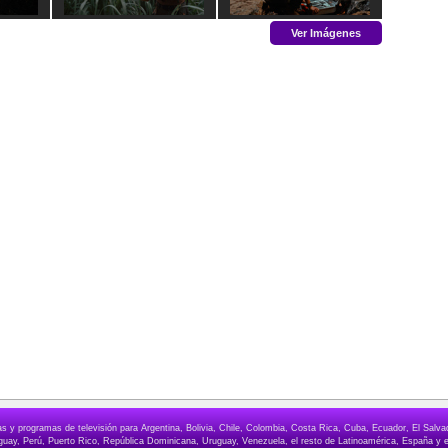
Ver Imágenes
elas y programas de televisión para Argentina, Bolivia, Chile, Colombia, Costa Rica, Cuba, Ecuador, El Sa
ay, Perú, Puerto Rico, República Dominicana, Uruguay, Venezuela, el resto de Latinoamérica, España y e