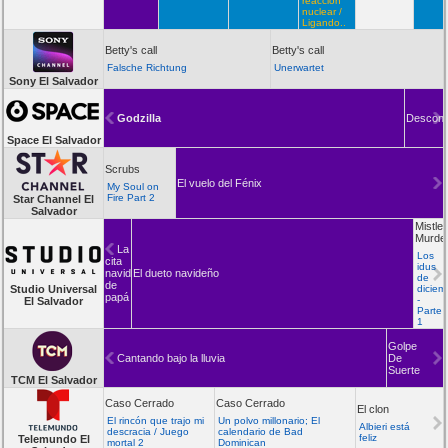
reacción
nuclear /
Ligando..
Betty's call
Betty's call
Falsche Richtung
Unerwartet
Sony El Salvador
Godzilla
Descono
Space El Salvador
Scrubs
El vuelo del Fénix
My Soul on
Fire Part 2
Star Channel El
Salvador
Mistle
Murde
La
Los
cita
idus
navideña
El dueto navideño
de
de
Studio Universal
diciem
papá
-
El Salvador
Parte
1
Golpe
Cantando bajo la lluvia
De
Suerte
TCM El Salvador
Caso Cerrado
Caso Cerrado
El clon
El rincón que trajo mi
Un polvo millonario; El
Albieri está
descracia / Juego
calendario de Bad
feliz
Telemundo El
mortal 2
Dominican