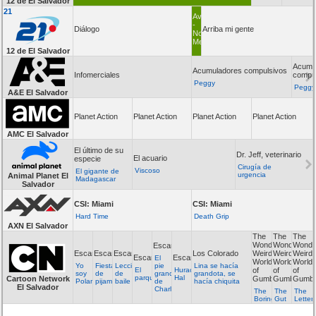
12 de El Salvador
21
Avance
-
Diálogo
Arriba mi gente
Noticiero
Megavisión
12 de El Salvador
Acumu
Acumuladores compulsivos
Infomerciales
compu
Peggy
Pegg
A&E El Salvador
Planet Action
Planet Action
Planet Action
Planet Action
AMC El Salvador
El último de su
Dr. Jeff, veterinario
El acuario
especie
Cirugía de
Viscoso
El gigante de
urgencia
Animal Planet El
Madagascar
Salvador
CSI: Miami
CSI: Miami
Hard Time
Death Grip
AXN El Salvador
The
The
The
Wonderfully
Wonderfully
Wonder
Escandalosos
Escandalosos
Escandalosos
Escandalosos
Los Colorado
Weird
Weird
Weird
Escandalosos
Escandalosos
El
World
World
World
Yo
Fiesta
Lecciones
pie
Lina se hacía
El
Huracán
of
of
of
soy
de
de
grande
grandota, se
parque
Hal
Cartoon Network
Gumball
Gumball
Gumba
Polar
pijamas
baile
de
hacía chiquita
El Salvador
Charlie
The
The
The
Boring
Gut
Letter