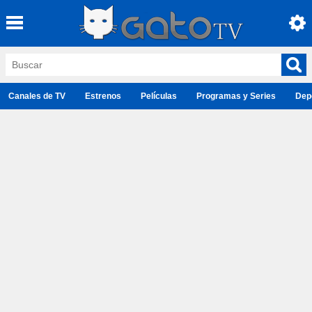
Canales de TV
Estrenos
Películas
Programas y Series
Dep