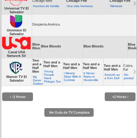
Chicago Med
Chicago Fire
Chicago Fire
Asuntos de familia
Una vida hermosa
Némesis
Universal TV El
Salvador
Despierta América
Univision El
Salvador
Blue
Blue
Blue Bloods
Blue Bloods
Bloods
Blood
Canal USA
Network SV
Two
Two and a
and a
Two and a
Two and a
Two and a
Cobra
Half Men
Half
Half Men
Half Men
Half Men
Kai
Men
Young
I Merely
It Never
People
Smooth as
Sin
Warner TV El
Slept With A
Rains in
My
Have
a Ken Doll
piedad
Commie
Hooterville
Salvador
Damn
Phlegm Too
Stalker
‹ -2 Horas
+2 Horas ›
Ver Guía de TV Completa