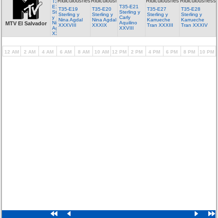
Ridiculousness
Ridiculousness
Ridiculousness
Ridiculousness
T35-
E17
T35-E21
T35-E19
T35-E20
T35-E27
T35-E28
Sterling
Sterling y
Sterling y
Sterling y
Sterling y
Sterling y
y
Carly
Nina Agdal
Nina Agdal
Karrueche
Karrueche
Nina
Aquilino
MTV El Salvador
XXXVIII
XXXIX
Tran XXXIII
Tran XXXIV
Agdal
XXVIII
XXXVI
12 AM
2 AM
4 AM
6 AM
8 AM
10 AM
12 PM
2 PM
4 PM
6 PM
8 PM
10 PM