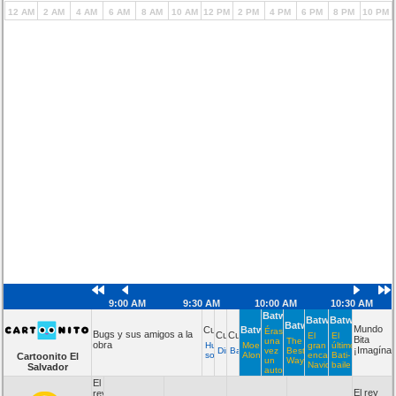
12 AM
2 AM
4 AM
6 AM
8 AM
10 AM
12 PM
2 PM
4 PM
6 PM
8 PM
10 PM
9:00 AM
9:30 AM
10:00 AM
10:30 AM
Batwheels
Batwheels
Batwheels
Batwheels
Mundo
Cuquin
Batwheels
Érase
Bugs y sus amigos a la
Cuquin
Cuquin
El
El
Bita
una
The
obra
Huevos
Moe
gran
último
¡Imagínat
Dinoland
Baile
vez
Bestah
sorpresa
Alone
encapuchado
Bati-
Cartoonito El
un
Way
Navideño
baile
Salvador
auto
El
El rey
rey