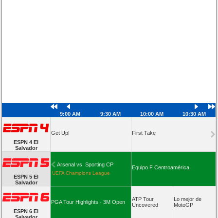
9:00 AM
9:30 AM
10:00 AM
10:30 AM
Get Up!
First Take
ESPN 4 El
Salvador
Arsenal vs. Sporting CP
Equipo F Centroamérica
UEFA Champions League
ESPN 5 El
Salvador
ATP Tour
Lo mejor de
PGA Tour Highlights - 3M Open
Uncovered
MotoGP
ESPN 6 El
Salvador